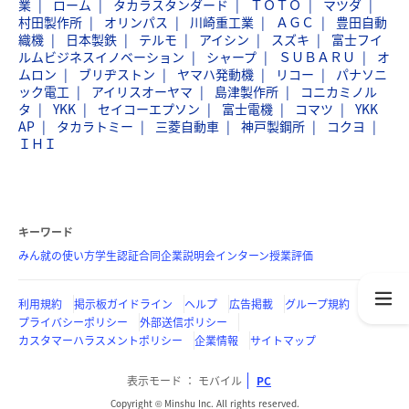
業
ローム
タカラスタンダード
ＴＯＴＯ
マツダ
村田製作所
オリンパス
川崎重工業
ＡＧＣ
豊田自動
織機
日本製鉄
テルモ
アイシン
スズキ
富士フイ
ルムビジネスイノベーション
シャープ
ＳＵＢＡＲＵ
オ
ムロン
ブリヂストン
ヤマハ発動機
リコー
パナソニ
ック電工
アイリスオーヤマ
島津製作所
コニカミノル
タ
YKK
セイコーエプソン
富士電機
コマツ
YKK
AP
タカラトミー
三菱自動車
神戸製鋼所
コクヨ
ＩＨＩ
キーワード
みん就の使い方
学生認証
合同企業説明会
インターン
授業評価
利用規約
掲示板ガイドライン
ヘルプ
広告掲載
グループ規約
プライバシーポリシー
外部送信ポリシー
カスタマーハラスメントポリシー
企業情報
サイトマップ
表示モード
モバイル
PC
Copyright © Minshu Inc. All rights reserved.