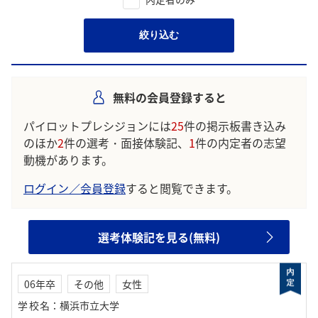
絞り込む
無料の会員登録すると
パイロットプレシジョンには
25
件の掲示板書き込み
のほか
2
件の選考・面接体験記、
1
件の内定者の志望
動機があります。
ログイン／会員登録
すると閲覧できます。
選考体験記を見る(無料)
06年卒
その他
女性
学校名
：
横浜市立大学