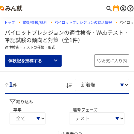
トップ
電機/機械/材料
パイロットプレシジョンの就活情報
パイロッ
パイロットプレシジョンの適性検査・Webテスト・
筆記試験の傾向と対策（全1件）
適性検査・テストの種類・形式
お気に入り
(
5
)
体験記を投稿する
1
全
件
絞り込み
卒年
選考フェーズ
内定者のみ