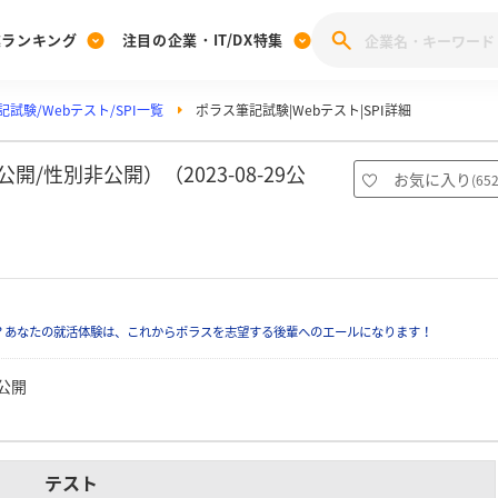
業ランキング
注目の企業・IT/DX特集
試験/Webテスト/SPI一覧
ポラス筆記試験|Webテスト|SPI詳細
注目の企業特集
みんなのIT業界新卒就職人気企業ランキング
みんな
[27卒] 本選考体験記投稿キャンペーン
28卒 注目企業特集
27卒 注目企業特集
みんなのDX企業就職ブランド調査
/性別非公開）（2023-08-29公
お気に入り
(
65
注目のIT・DX企業特集
28卒 IT・DX企業特集
27卒 IT・DX企業特集
28卒
みんなのIT業界新卒就職人気企業ランキング
みんな
企業研究
？あなたの就活体験は、これからポラスを志望する後輩へのエールになります！
公開
テスト