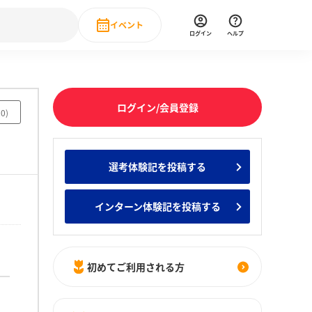
イベント
ログイン
ヘルプ
Event
の新卒就職人気企業ランキング
みんなのインターン人気企業ランキン
直近のイベント一覧
ログイン/会員登録
20
)
もっと見る
 IT・DX現場社員インタビュー
選考体験記を投稿する
の新卒就職人気企業ランキング
みんなのインターン人気企業ランキン
インターン体験記を投稿する
初めてご利用される方