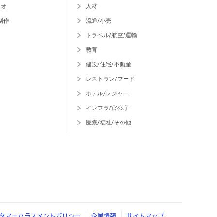
ジオ
人材
制作
流通/小売
トラベル/航空/運輸
教育
建設/住宅/不動産
レストラン/フード
ホテル/レジャー
インフラ/官公庁
医療/福祉/その他
タマーハラスメントポリシー
企業情報
サイトマップ