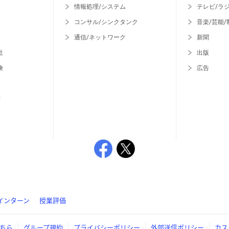
情報処理/システム
テレビ/ラ
コンサル/シンクタンク
音楽/芸能/
通信/ネットワーク
新聞
社
出版
険
広告
等
インターン
授業評価
ちら
グループ規約
プライバシーポリシー
外部送信ポリシー
カス