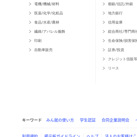
電機/機械/材料
都銀/信託/外銀
医薬/化学/化粧品
地方銀行
食品/水産/農林
信用金庫
繊維/アパレル服飾
総合商社/専門商
印刷
生命保険/損害保
自動車販売
証券/投資
クレジット信販
リース
キーワード
みん就の使い方
学生認証
合同企業説明会
利用規約
掲示板ガイドライン
ヘルプ
法人のお客様はこ