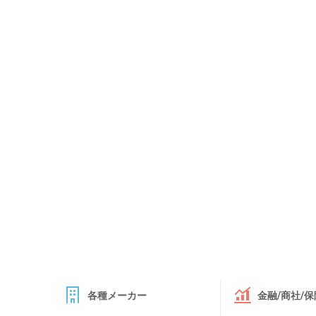
各種メーカー
金融/商社/保