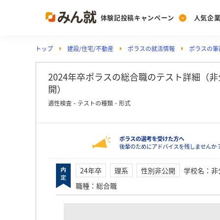
体験記投稿キャンペーン
人気企
トップ
建設/住宅/不動産
ポラスの就活情報
ポラスの筆記
Post
Ranking
PickUp
投稿する
ランキングを見る
注目の企業特集
2024年卒ポラスの総合職のテスト詳細（非公開
開）
適性検査・テストの種類・形式
Vote
投票する
ポラスの選考を受けた方へ
動画で知ろう！業界・
後輩のためにアドバイスを残しませんか
24年卒
理系
性別非公開
学校名
：
非
職種
：
総合職