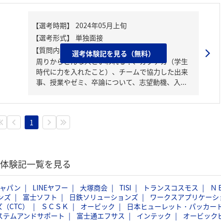
【質問内容・課題】
選考体験記を見る（無料）
周りからどんな人といわれる？、ガクチカ（学生
時代に力を入れたこと）、チームで協力した出来
事、授業やゼミ、卒論について、志望動機、入...
1
選考体験記一覧を見る
ジャパン
LINEヤフー
大塚商会
TISI
トランスコスモス
Ｎ
ンズ
富士ソフト
日鉄ソリューションズ
ワークスアプリケーシ
（CTC）
ＳＣＳＫ
オービック
日本ヒューレット・パッカー
ステムアンドサポート
富士通エフサス
インテック
オービック