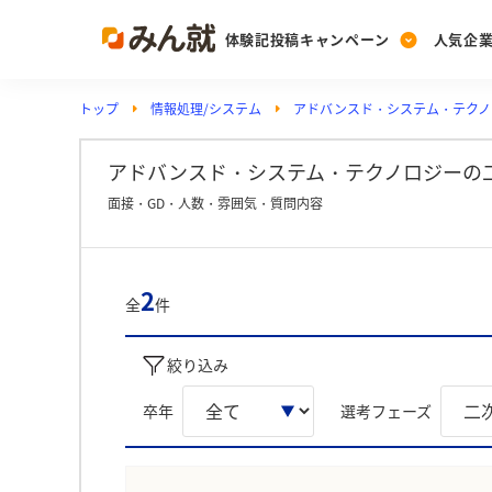
体験記投稿キャンペーン
人気企
トップ
情報処理/システム
アドバンスド・システム・テクノ
Post
Ranking
PickUp
投稿する
ランキングを見る
注目の企業特集
アドバンスド・システム・テクノロジーの
面接・GD・人数・雰囲気・質問内容
Vote
投票する
2
全
件
動画で知ろう！業界・
絞り込み
卒年
選考フェーズ