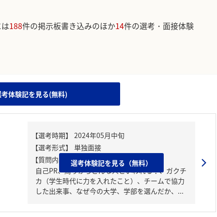
には
188
件の掲示板書き込みのほか
14
件の選考・面接体験
。
。
選考体験記を見る(無料)
【質問内容・課題】
選考体験記を見る（無料）
自己PR、周りからどんな人といわれる？、ガクチ
カ（学生時代に力を入れたこと）、チームで協力
した出来事、なぜ今の大学、学部を選んだか、...