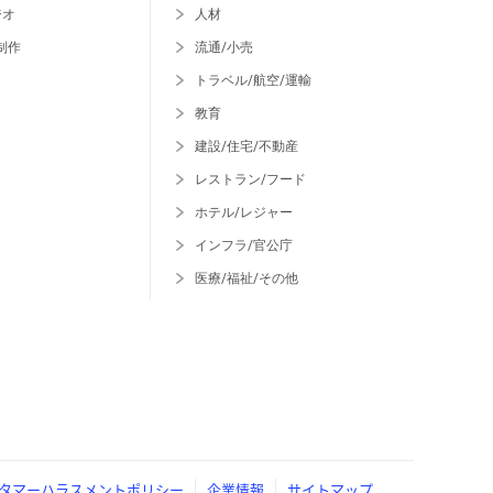
ジオ
人材
制作
流通/小売
トラベル/航空/運輸
教育
建設/住宅/不動産
レストラン/フード
ホテル/レジャー
インフラ/官公庁
医療/福祉/その他
タマーハラスメントポリシー
企業情報
サイトマップ