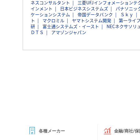
ネスコンサルタント
三菱UFJインフォメーションテ
インメント
日本ビジネスシステムズ
パナソニッ
ケーションシステム
帝国データバンク
Ｓｋｙ
ト
マクロミル
ヤマトシステム開発
第一ライ
研
富士通システムズ・イースト
NECネクサソリ
ＤＴＳ
アマゾンジャパン
各種メーカー
金融/商社/保