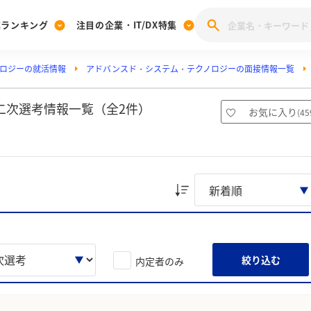
業ランキング
注目の企業・IT/DX特集
ロジーの就活情報
アドバンスド・システム・テクノロジーの面接情報一覧
注目の企業特集
みんなのIT業界新卒就職人気企業ランキング
みんな
[27卒] 本選考体験記投稿キャンペーン
28卒 注目企業特集
27卒 注目企業特集
みんなのDX企業就職ブランド調査
二次選考情報一覧（全2件）
お気に入り
(
45
注目のIT・DX企業特集
28卒 IT・DX企業特集
27卒 IT・DX企業特集
28卒
みんなのIT業界新卒就職人気企業ランキング
みんな
企業研究
絞り込む
内定者のみ