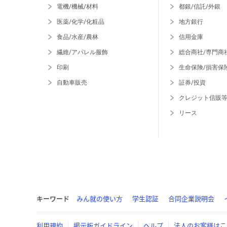
電機/機械/材料
都銀/信託/外銀
医薬/化学/化粧品
地方銀行
食品/水産/農林
信用金庫
繊維/アパレル服飾
総合商社/専門商
印刷
生命保険/損害保
自動車販売
証券/投資
クレジット信販
リース
キーワード
みん就の使い方
学生認証
合同企業説明会
利用規約
掲示板ガイドライン
ヘルプ
法人のお客様はこ