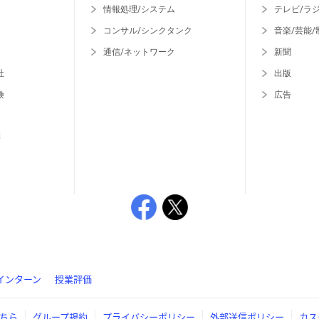
情報処理/システム
テレビ/ラ
コンサル/シンクタンク
音楽/芸能/
通信/ネットワーク
新聞
社
出版
険
広告
等
インターン
授業評価
ちら
グループ規約
プライバシーポリシー
外部送信ポリシー
カス