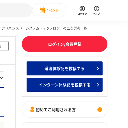
イベント
ログイン
ヘルプ
アドバンスド・システム・テクノロジーの二次選考一覧
Event
の新卒就職人気企業ランキング
みんなのインターン人気企業ランキン
直近のイベント一覧
ログイン/会員登録
9
)
もっと見る
 IT・DX現場社員インタビュー
選考体験記を投稿する
の新卒就職人気企業ランキング
みんなのインターン人気企業ランキン
インターン体験記を投稿する
初めてご利用される方