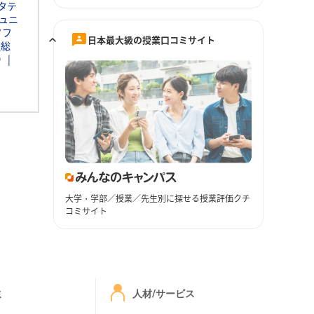
タテ
ュニ
ソフ
日本最大級の授業口コミサイト
通総
Ｄ
大学・学部／授業／先生別に探せる授業評価クチ
コミサイト
ミ
人材/サービス