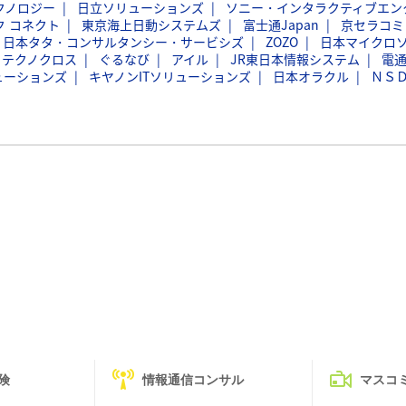
クノロジー
日立ソリューションズ
ソニー・インタラクティブエン
ク コネクト
東京海上日動システムズ
富士通Japan
京セラコミ
日本タタ・コンサルタンシー・サービシズ
ZOZO
日本マイクロ
フテクノクロス
ぐるなび
アイル
JR東日本情報システム
電
ューションズ
キヤノンITソリューションズ
日本オラクル
ＮＳ
険
情報通信コンサル
マスコ