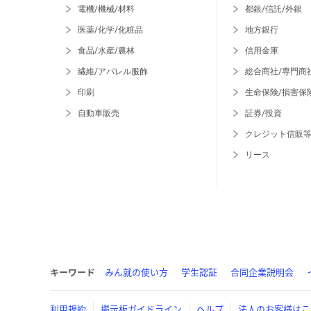
電機/機械/材料
都銀/信託/外銀
医薬/化学/化粧品
地方銀行
食品/水産/農林
信用金庫
繊維/アパレル服飾
総合商社/専門商
印刷
生命保険/損害保
自動車販売
証券/投資
クレジット信販
リース
キーワード
みん就の使い方
学生認証
合同企業説明会
利用規約
掲示板ガイドライン
ヘルプ
法人のお客様はこ