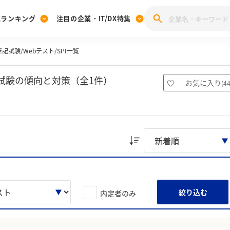
業ランキング
注目の企業・IT/DX特集
記試験/Webテスト/SPI一覧
注目の企業特集
みんなのIT業界新卒就職人気企業ランキング
みんな
[27卒] 本選考体験記投稿キャンペーン
28卒 注目企業特集
27卒 注目企業特集
みんなのDX企業就職ブランド調査
試験の傾向と対策（全1件）
お気に入り
(
4
注目のIT・DX企業特集
28卒 IT・DX企業特集
27卒 IT・DX企業特集
28卒
みんなのIT業界新卒就職人気企業ランキング
みんな
企業研究
絞り込む
内定者のみ