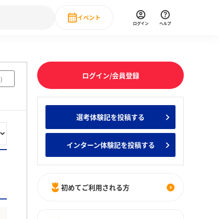
イベント
ログイン
ヘルプ
Event
の新卒就職人気企業ランキング
みんなのインターン人気企業ランキン
直近のイベント一覧
ログイン/会員登録
4
)
もっと見る
 IT・DX現場社員インタビュー
選考体験記を投稿する
の新卒就職人気企業ランキング
みんなのインターン人気企業ランキン
インターン体験記を投稿する
初めてご利用される方