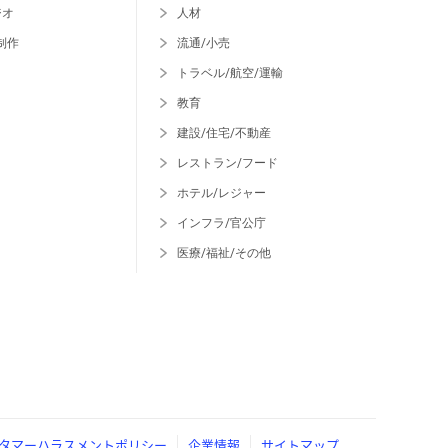
ジオ
人材
制作
流通/小売
トラベル/航空/運輸
教育
建設/住宅/不動産
レストラン/フード
ホテル/レジャー
インフラ/官公庁
医療/福祉/その他
タマーハラスメントポリシー
企業情報
サイトマップ