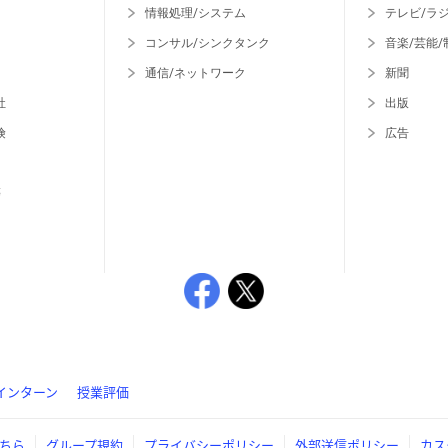
情報処理/システム
テレビ/ラ
コンサル/シンクタンク
音楽/芸能/
通信/ネットワーク
新聞
社
出版
険
広告
等
インターン
授業評価
ちら
グループ規約
プライバシーポリシー
外部送信ポリシー
カス