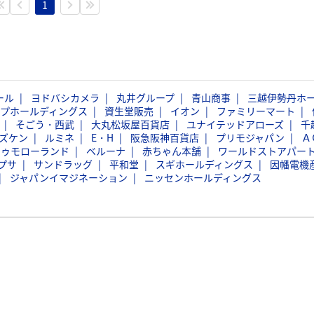
1
ール
ヨドバシカメラ
丸井グループ
青山商事
三越伊勢丹ホ
ープホールディングス
資生堂販売
イオン
ファミリーマート
そごう・西武
大丸松坂屋百貨店
ユナイテッドアローズ
千
ズケン
ルミネ
E・H
阪急阪神百貨店
プリモジャパン
Ａ
トゥモローランド
ベルーナ
赤ちゃん本舗
ワールドストアパー
プサ
サンドラッグ
平和堂
スギホールディングス
因幡電機
ジャパンイマジネーション
ニッセンホールディングス