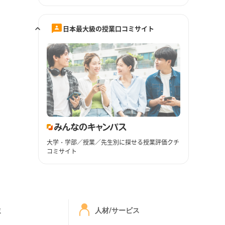
日本最大級の授業口コミサイト
大学・学部／授業／先生別に探せる授業評価クチ
コミサイト
ミ
人材/サービス