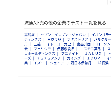
流通/小売の他の企業のテスト一覧を見る
高島屋
セブン‐イレブン・ジャパン
イオンリテ
ディングス
三菱食品
アダストリア
パルグル
丹
三越
イトーヨーカ堂
良品計画
ローソン
会
フェリシモ
伊藤忠食品
コスモス薬品
ス
Ｉホールディングス
アニメイト
ＪＡＬＵＸ
ーズ
チュチュアンナ
カインズ
ＩＤＯＭ
イ
業
イズミ
ジェイアール西日本伊勢丹
JA横浜