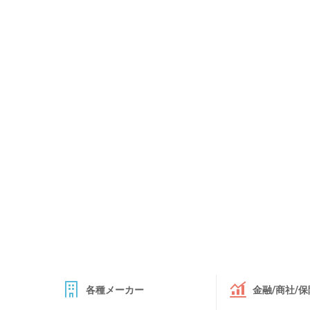
各種メーカー
金融/商社/保