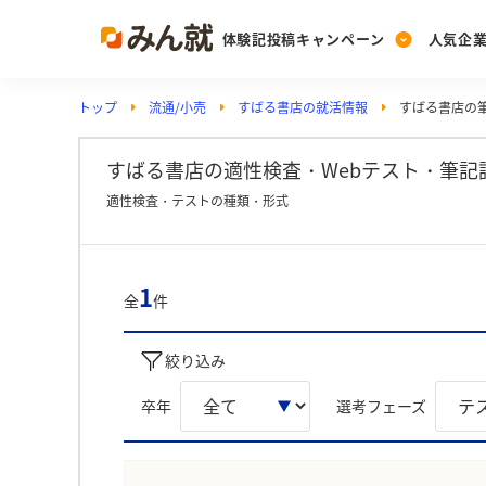
体験記投稿キャンペーン
人気企
トップ
流通/小売
すばる書店の就活情報
すばる書店の筆
Post
Ranking
PickUp
投稿する
ランキングを見る
注目の企業特集
すばる書店の適性検査・Webテスト・筆記
適性検査・テストの種類・形式
Vote
投票する
1
全
件
動画で知ろう！業界・
絞り込み
卒年
選考フェーズ