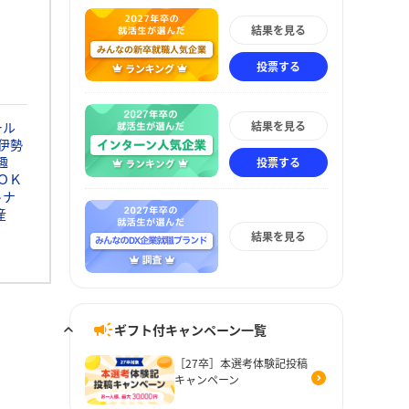
結果を見る
投票する
結果を見る
ール
伊勢
趣
投票する
ＯＫ
トナ
産
結果を見る
ギフト付キャンペーン一覧
［27卒］本選考体験記投稿
キャンペーン