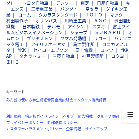
ダ）
トヨタ自動車
デンソー
東芝
日産自動車
キ
ーエンス
三菱重工業
バンダイ
京セラ
ダイキン工
業
ローム
タカラスタンダード
ＴＯＴＯ
マツダ
村田製作所
オリンパス
川崎重工業
ＡＧＣ
豊田自動
織機
日本製鉄
テルモ
アイシン
スズキ
富士フイ
ルムビジネスイノベーション
シャープ
ＳＵＢＡＲＵ
オ
ムロン
ブリヂストン
ヤマハ発動機
リコー
パナソニ
ック電工
アイリスオーヤマ
島津製作所
コニカミノル
タ
YKK
セイコーエプソン
富士電機
コマツ
YKK
AP
タカラトミー
三菱自動車
神戸製鋼所
コクヨ
ＩＨＩ
キーワード
みん就の使い方
学生認証
合同企業説明会
インターン
授業評価
利用規約
掲示板ガイドライン
ヘルプ
広告掲載
グループ規約
プライバシーポリシー
外部送信ポリシー
カスタマーハラスメントポリシー
企業情報
サイトマップ