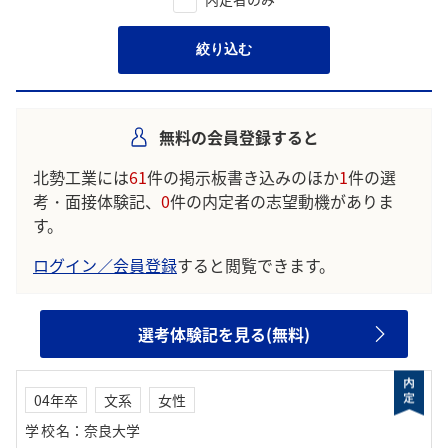
絞り込む
無料の会員登録すると
北勢工業には
61
件の掲示板書き込みのほか
1
件の選
考・面接体験記、
0
件の内定者の志望動機がありま
す。
ログイン／会員登録
すると閲覧できます。
選考体験記を見る(無料)
04年卒
文系
女性
学校名
：
奈良大学