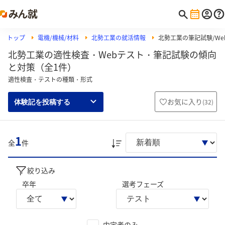
トップ
電機/機械/材料
北勢工業の就活情報
北勢工業の筆記試験/Web
北勢工業の適性検査・Webテスト・筆記試験の傾向
と対策（全1件）
適性検査・テストの種類・形式
お気に入り
(
32
)
体験記を投稿する
1
全
件
絞り込み
卒年
選考フェーズ
内定者のみ