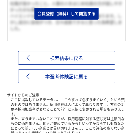
社風が良かったこと。人事の人をはじめ社員の方が話しやす
かったのも理由です。
会員登録（無料）して閲覧する
ハイエンドな商品を扱うということで、不安もあります。し
かし自分に自信がつき、日々成長できると思った為希望しま
した。
検索結果に戻る
本選考体験記に戻る
サイトからのご注意
ここに掲載しているデータは、「こうすれば必ずうまくいく」という類
のものではありません。採用過程は人によって異なりますし、方針の変
更や採用担当者が変わることで前年と大幅に変更される場合もありえま
す。
また、言うまでもないことですが、採用過程に対する感じ方は主観的な
ものに過ぎません。他人が誉めているからといってかならずしもあなた
にとって望ましい企業とは言い切れませんし、ここで評価の高くない企