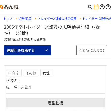
トップ
証券/投資
トレイダーズ証券の就活情報
トレイダーズ証券の
2006年卒トレイダーズ証券の志望動機詳細（/女
性）（公開）
実際に企業に提出した志望動機
お気に入り
(
16
)
体験記を投稿する
06年卒
その他
女性
学校名
：
職種
：
非公開
志望動機