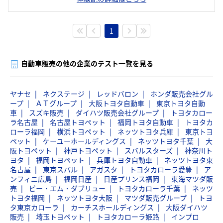
1
自動車販売の他の企業のテスト一覧を見る
ヤナセ
ネクステージ
レッドバロン
ホンダ販売会社グル
ープ
ＡＴグループ
大阪トヨタ自動車
東京トヨタ自動
車
スズキ販売
ダイハツ販売会社グループ
トヨタカロー
ラ名古屋
名古屋トヨペット
福岡トヨタ自動車
トヨタカ
ローラ福岡
横浜トヨペット
ネッツトヨタ兵庫
東京トヨ
ペット
ケーユーホールディングス
ネッツトヨタ千葉
大
阪トヨペット
神戸トヨペット
スバルスターズ
神奈川ト
ヨタ
福岡トヨペット
兵庫トヨタ自動車
ネッツトヨタ東
名古屋
東京スバル
アガスタ
トヨタカローラ愛豊
ア
ンフィニ広島
福岡日産
日産プリンス福岡
東海マツダ販
売
ビー・エム・ダブリュー
トヨタカローラ千葉
ネッツ
トヨタ福岡
ネッツトヨタ大阪
マツダ販売グループ
トヨ
タ東京カローラ
カーチスホールディングス
大阪ダイハツ
販売
埼玉トヨペット
トヨタカローラ姫路
インプロ