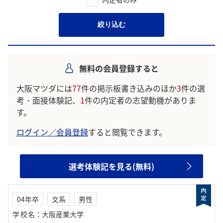
絞り込む
無料の会員登録すると
大阪マツダには
77
件の掲示板書き込みのほか
3
件の選
考・面接体験記、
1
件の内定者の志望動機がありま
す。
ログイン／会員登録
すると閲覧できます。
選考体験記を見る(無料)
04年卒
文系
男性
学校名
：
大阪産業大学