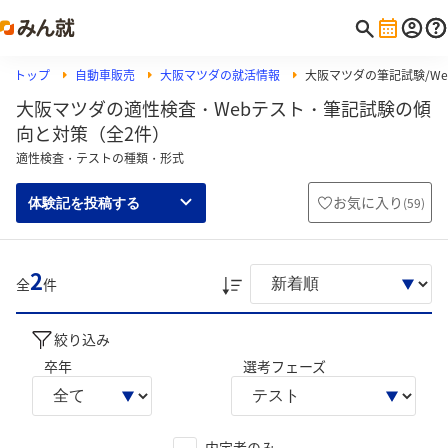
トップ
自動車販売
大阪マツダの就活情報
大阪マツダの筆記試験/Web
大阪マツダの適性検査・Webテスト・筆記試験の傾
向と対策（全2件）
適性検査・テストの種類・形式
お気に入り
(
59
)
体験記を投稿する
2
全
件
絞り込み
卒年
選考フェーズ
内定者のみ