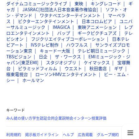
ダイナムコミュージックライブ
東映
キングレコード
ギ
ャガ
JASRAC[社団法人日本音楽著作権協会]
ソフト・オ
ン・デマンド
ワタナベエンターテインメント
マーベラ
ス
ビクターエンタテインメント
日本コロムビア
ユニバ
ーサルミュージック
IMAGICA
東映アニメーション
レプ
ロエンタテインメント
バップ
ギークピクチュアズ
テレ
ビシオン
フジクリエイティブコーポレーション
日本テレ
ビアート
IVSテレビ制作
ハウフルス
サンライズプロモ
ーション東京
キョードー大阪
テレビ朝日ミュージック
TBSビジョン
日企
ザ・ワークス
EMIミュージック・ジ
ャパン[東芝EMI]
スタジオジブリ
ケイマックス
宝塚舞
台
ピラミッドフィルム
ウエスト
秋田書店
ギザ
極東電視台
ローソンHMVエンタテイメント
ビー・エム・
シー
ホールマン
キーワード
みん就の使い方
学生認証
合同企業説明会
インターン
授業評価
利用規約
掲示板ガイドライン
ヘルプ
広告掲載
グループ規約