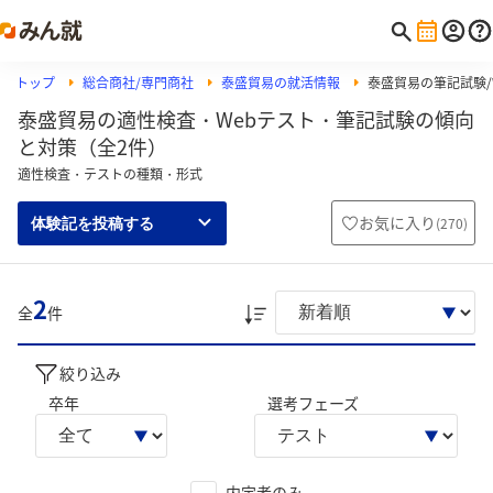
トップ
総合商社/専門商社
泰盛貿易の就活情報
泰盛貿易の筆記試験/W
泰盛貿易の適性検査・Webテスト・筆記試験の傾向
と対策（全2件）
適性検査・テストの種類・形式
お気に入り
(
270
)
体験記を投稿する
2
全
件
絞り込み
卒年
選考フェーズ
内定者のみ