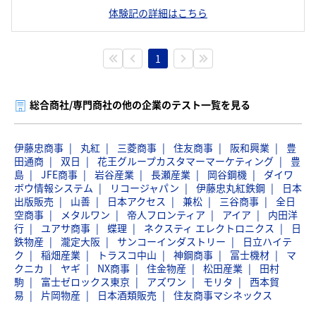
体験記の詳細はこちら
1
総合商社/専門商社の他の企業のテスト一覧を見る
伊藤忠商事
丸紅
三菱商事
住友商事
阪和興業
豊
田通商
双日
花王グループカスタマーマーケティング
豊
島
JFE商事
岩谷産業
長瀬産業
岡谷鋼機
ダイワ
ボウ情報システム
リコージャパン
伊藤忠丸紅鉄鋼
日本
出版販売
山善
日本アクセス
兼松
三谷商事
全日
空商事
メタルワン
帝人フロンティア
アイア
内田洋
行
ユアサ商事
蝶理
ネクスティ エレクトロニクス
日
鉄物産
瀧定大阪
サンコーインダストリー
日立ハイテ
ク
稲畑産業
トラスコ中山
神鋼商事
冨士機材
マ
クニカ
ヤギ
NX商事
住金物産
松田産業
田村
駒
富士ゼロックス東京
アズワン
モリタ
西本貿
易
片岡物産
日本酒類販売
住友商事マシネックス