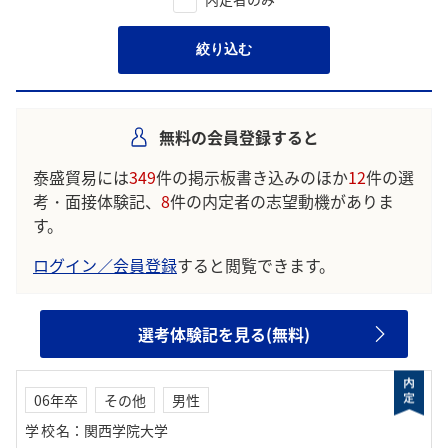
絞り込む
無料の会員登録すると
泰盛貿易には
349
件の掲示板書き込みのほか
12
件の選
考・面接体験記、
8
件の内定者の志望動機がありま
す。
ログイン／会員登録
すると閲覧できます。
選考体験記を見る(無料)
06年卒
その他
男性
学校名
：
関西学院大学