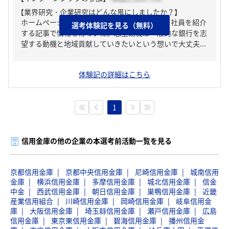
【業界研究・企業研究はどんな風にしましたか？】
ホームページからも全く情報がなかったので、社員を紹介
選考体験記を見る（無料）
する記事で情報を得ていた。志望動機は一般的な銀行を志
望する動機と地域貢献していきたいという想いで大丈夫...
体験記の詳細はこちら
1
信用金庫の他の企業の本選考前活動一覧を見る
京都信用金庫
京都中央信用金庫
尼崎信用金庫
城南信用
金庫
横浜信用金庫
多摩信用金庫
城北信用金庫
信金
中金
西武信用金庫
朝日信用金庫
巣鴨信用金庫
近畿
産業信用組合
川崎信用金庫
岡崎信用金庫
岐阜信用金
庫
大阪信用金庫
埼玉縣信用金庫
瀬戸信用金庫
広島
信用金庫
東京東信用金庫
碧海信用金庫
播州信用金