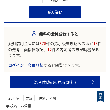
絞り込む
無料の会員登録すると
愛知信用金庫には
876
件の掲示板書き込みのほか
18
件
の選考・面接体験記、
12
件の内定者の志望動機があ
ります。
ログイン／会員登録
すると閲覧できます。
選考体験記を見る(無料)
25年卒
文系
性別非公開
学校名
：
非公開