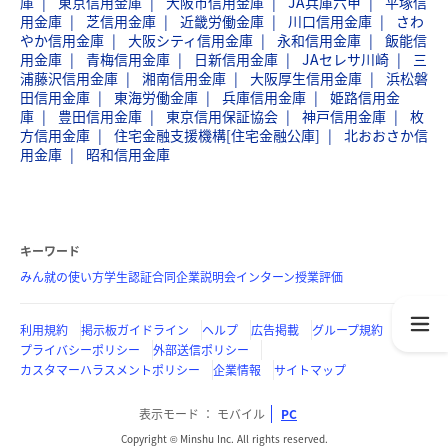
庫
東京信用金庫
大阪市信用金庫
JA兵庫六甲
平塚信
用金庫
芝信用金庫
近畿労働金庫
川口信用金庫
さわ
やか信用金庫
大阪シティ信用金庫
永和信用金庫
飯能信
用金庫
青梅信用金庫
日新信用金庫
JAセレサ川崎
三
浦藤沢信用金庫
湘南信用金庫
大阪厚生信用金庫
浜松磐
田信用金庫
東海労働金庫
兵庫信用金庫
姫路信用金
庫
豊田信用金庫
東京信用保証協会
神戸信用金庫
枚
方信用金庫
住宅金融支援機構[住宅金融公庫]
北おおさか信
用金庫
昭和信用金庫
キーワード
みん就の使い方
学生認証
合同企業説明会
インターン
授業評価
利用規約
掲示板ガイドライン
ヘルプ
広告掲載
グループ規約
プライバシーポリシー
外部送信ポリシー
カスタマーハラスメントポリシー
企業情報
サイトマップ
表示モード
モバイル
PC
Copyright © Minshu Inc. All rights reserved.