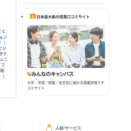
日本最大級の授業口コミサイト
ＥＣ
ョン
ド
ビジ
タテ
ュニ
ソフ
通総
Ｄ
大学・学部／授業／先生別に探せる授業評価クチ
コミサイト
ミ
人材/サービス