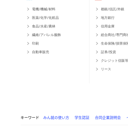
電機/機械/材料
都銀/信託/外銀
医薬/化学/化粧品
地方銀行
食品/水産/農林
信用金庫
繊維/アパレル服飾
総合商社/専門商
印刷
生命保険/損害保
自動車販売
証券/投資
クレジット信販
リース
キーワード
みん就の使い方
学生認証
合同企業説明会