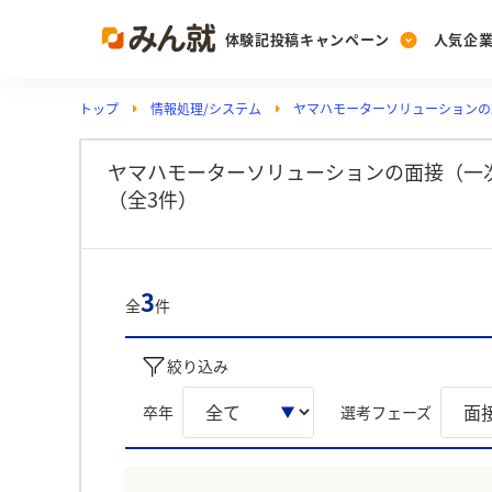
体験記投稿キャンペーン
人気企
トップ
情報処理/システム
ヤマハモーターソリューションの
Post
Ranking
PickUp
投稿する
ランキングを見る
注目の企業特集
ヤマハモーターソリューションの面接（一
（全3件）
Vote
投票する
3
全
件
動画で知ろう！業界・
絞り込み
卒年
選考フェーズ