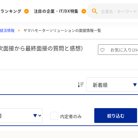
業ランキング
注目の企業・IT/DX特集
就活情報
ヤマハモーターソリューションの面接情報一覧
注目の企業特集
みんなのIT業界新卒就職人気企業ランキング
みんな
[27卒] 本選考体験記投稿キャンペーン
28卒 注目企業特集
27卒 注目企業特集
みんなのDX企業就職ブランド調査
次面接から最終面接の質問と感想）
お気に入り
(
29
注目のIT・DX企業特集
28卒 IT・DX企業特集
27卒 IT・DX企業特集
28卒
みんなのIT業界新卒就職人気企業ランキング
みんな
企業研究
絞り込む
内定者のみ