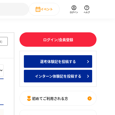
イベント
ログイン
ヘルプ
Event
の新卒就職人気企業ランキング
みんなのインターン人気企業ランキン
直近のイベント一覧
ログイン/会員登録
4
)
もっと見る
 IT・DX現場社員インタビュー
選考体験記を投稿する
の新卒就職人気企業ランキング
みんなのインターン人気企業ランキン
インターン体験記を投稿する
初めてご利用される方