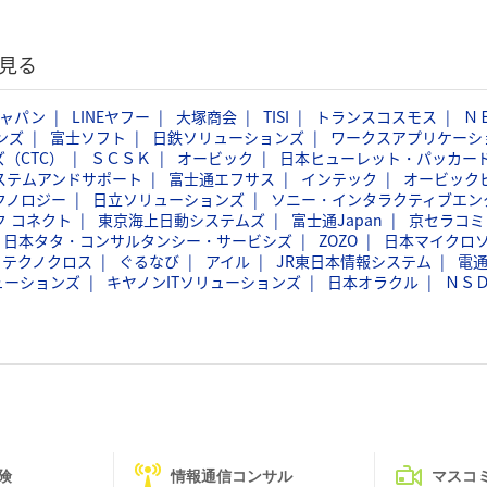
見る
ジャパン
LINEヤフー
大塚商会
TISI
トランスコスモス
Ｎ
ンズ
富士ソフト
日鉄ソリューションズ
ワークスアプリケーシ
（CTC）
ＳＣＳＫ
オービック
日本ヒューレット・パッカー
ステムアンドサポート
富士通エフサス
インテック
オービック
クノロジー
日立ソリューションズ
ソニー・インタラクティブエン
ク コネクト
東京海上日動システムズ
富士通Japan
京セラコミ
日本タタ・コンサルタンシー・サービシズ
ZOZO
日本マイクロ
フテクノクロス
ぐるなび
アイル
JR東日本情報システム
電
ューションズ
キヤノンITソリューションズ
日本オラクル
ＮＳ
険
情報通信コンサル
マスコ