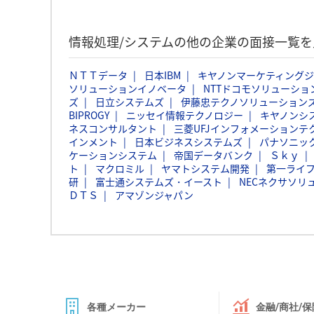
情報処理/システムの他の企業の面接一覧を
ＮＴＴデータ
日本IBM
キヤノンマーケティング
ソリューションイノベータ
NTTドコモソリューショ
ズ
日立システムズ
伊藤忠テクノソリューションズ
BIPROGY
ニッセイ情報テクノロジー
キヤノンシ
ネスコンサルタント
三菱UFJインフォメーションテ
インメント
日本ビジネスシステムズ
パナソニッ
ケーションシステム
帝国データバンク
Ｓｋｙ
ト
マクロミル
ヤマトシステム開発
第一ライ
研
富士通システムズ・イースト
NECネクサソリ
ＤＴＳ
アマゾンジャパン
各種メーカー
金融/商社/保