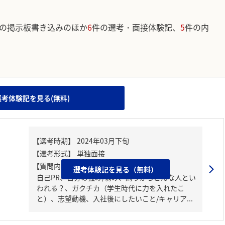
の掲示板書き込みのほか
6
件の選考・面接体験記、
5
件の内
。
選考体験記を見る(無料)
【質問内容・課題】
選考体験記を見る（無料）
自己PR、自分の強み/弱み、周りからどんな人とい
われる？、ガクチカ（学生時代に力を入れたこ
と）、志望動機、入社後にしたいこと/キャリア...