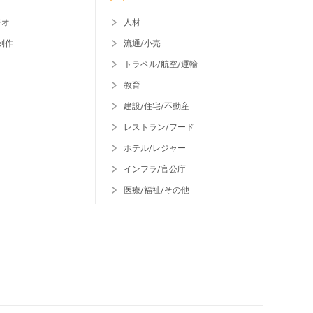
ジオ
人材
制作
流通/小売
トラベル/航空/運輸
教育
建設/住宅/不動産
レストラン/フード
ホテル/レジャー
インフラ/官公庁
医療/福祉/その他