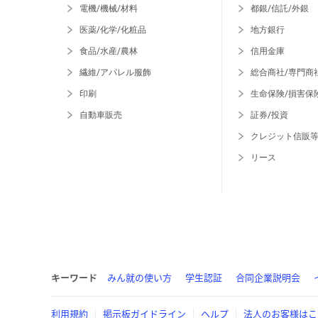
電機/機械/材料
都銀/信託/外銀
医薬/化学/化粧品
地方銀行
食品/水産/農林
信用金庫
繊維/アパレル服飾
総合商社/専門商
印刷
生命保険/損害保
自動車販売
証券/投資
クレジット信販
リース
キーワード
みん就の使い方
学生認証
合同企業説明会
利用規約
掲示板ガイドライン
ヘルプ
法人のお客様はこ