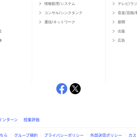
情報処理/システム
テレビ/ラ
コンサル/シンクタンク
音楽/芸能/
通信/ネットワーク
新聞
社
出版
険
広告
等
インターン
授業評価
ちら
グループ規約
プライバシーポリシー
外部送信ポリシー
カス