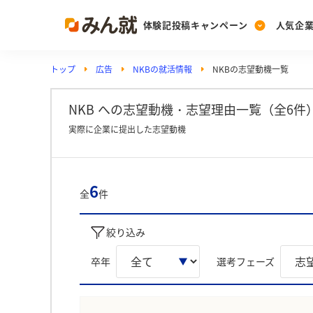
体験記投稿キャンペーン
人気企
トップ
広告
NKBの就活情報
NKBの志望動機一覧
Post
Ranking
PickUp
投稿する
ランキングを見る
注目の企業特集
NKB への志望動機・志望理由一覧（全6件
実際に企業に提出した志望動機
Vote
投票する
6
全
件
動画で知ろう！業界・
絞り込み
卒年
選考フェーズ