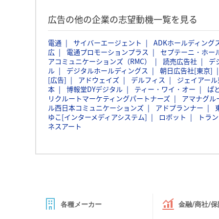
広告の他の企業の志望動機一覧を見る
電通
サイバーエージェント
ADKホールディング
広
電通プロモーションプラス
セプテーニ・ホー
アコミュニケーションズ（RMC）
読売広告社
デ
ル
デジタルホールディングス
朝日広告社[東京]
[広告]
アドウェイズ
デルフィス
ジェイアール
本
博報堂DYデジタル
ティー・ワイ・オー
ぱ
リクルートマーケティングパートナーズ
アマナグル
ル西日本コミュニケーションズ
アドプランナー
ゆこ[インターメディアシステム]
ロボット
トラン
ネスアート
各種メーカー
金融/商社/保