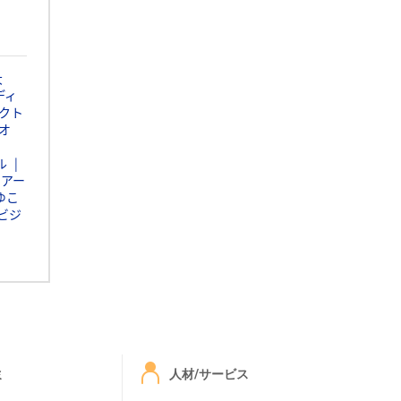
大
ディ
クト
オ
ル
イアー
ゆこ
ビジ
ミ
人材/サービス