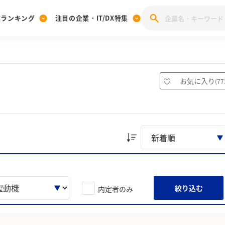
業ランキング
注目の企業・IT/DX特集
注目の企業特集
みんなのIT業界新卒就職人気企業ランキング
みんな
[27卒] 本選考体験記投稿キャンペーン
28卒 注目企業特集
27卒 注目企業特集
みんなのDX企業就職ブランド調査
）
お気に入り
(
77
注目のIT・DX企業特集
28卒 IT・DX企業特集
27卒 IT・DX企業特集
28卒
みんなのIT業界新卒就職人気企業ランキング
みんな
企業研究
絞り込む
内定者のみ