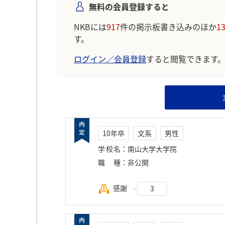
無料の会員登録すると
NKBには
917
件の掲示板書き込みのほか
1
す。
ログイン／会員登録
すると閲覧できます
10年卒
文系
男性
学校名
：
南山大学大学院
職種
：
非公開
感謝
3