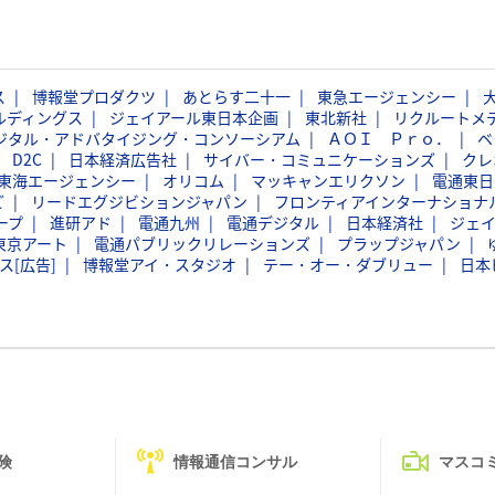
ス
博報堂プロダクツ
あとらす二十一
東急エージェンシー
ルディングス
ジェイアール東日本企画
東北新社
リクルートメ
ジタル・アドバタイジング・コンソーシアム
ＡＯＩ Ｐｒｏ．
ベ
D2C
日本経済広告社
サイバー・コミュニケーションズ
クレ
東海エージェンシー
オリコム
マッキャンエリクソン
電通東日
ど
リードエグジビションジャパン
フロンティアインターナショナ
ープ
進研アド
電通九州
電通デジタル
日本経済社
ジェ
東京アート
電通パブリックリレーションズ
プラップジャパン
ス[広告]
博報堂アイ・スタジオ
テー・オー・ダブリュー
日本
険
情報通信コンサル
マスコ