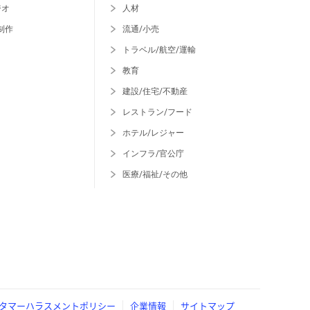
ジオ
人材
制作
流通/小売
トラベル/航空/運輸
教育
建設/住宅/不動産
レストラン/フード
ホテル/レジャー
インフラ/官公庁
医療/福祉/その他
タマーハラスメントポリシー
企業情報
サイトマップ