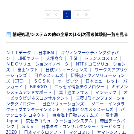
1
情報処理/システムの他の企業の[1-5]次選考体験記一覧を見る
ＮＴＴデータ
日本IBM
キヤノンマーケティングジャパ
ン
LINEヤフー
大塚商会
TISI
トランスコスモス
ＮＥＣソリューションイノベータ
NTTドコモソリューション
ズ
富士ソフト
日鉄ソリューションズ
ワークスアプリケ
ーションズ
日立システムズ
伊藤忠テクノソリューション
ズ（CTC）
ＳＣＳＫ
オービック
日本ヒューレット・パ
ッカード
BIPROGY
ニッセイ情報テクノロジー
キヤノン
システムアンドサポート
富士通エフサス
インテック
オ
ービックビジネスコンサルタント
三菱UFJインフォメーショ
ンテクノロジー
日立ソリューションズ
ソニー・インタラ
クティブエンタテインメント
日本ビジネスシステムズ
パ
ナソニック コネクト
東京海上日動システムズ
富士通
Japan
京セラコミュニケーションシステム
帝国データバ
ンク
Ｓｋｙ
日本タタ・コンサルタンシー・サービシズ
ZOZO
日本マイクロソフト
マクロミル
ヤマトシステム