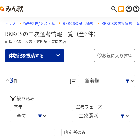
トップ
情報処理/システム
RKKCSの就活情報
RKKCSの面接情報一覧
RKKCSの二次選考情報一覧（全3件）
面接・GD・人数・雰囲気・質問内容
お気に入り
(
574
)
体験記を投稿する
3
全
件
絞り込み
卒年
選考フェーズ
内定者のみ