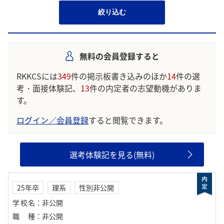
絞り込む
無料の会員登録すると
RKKCSには
349
件の掲示板書き込みのほか
14
件の選
考・面接体験記、
13
件の内定者の志望動機がありま
す。
ログイン／会員登録
すると閲覧できます。
選考体験記を見る(無料)
25年卒
理系
性別非公開
学校名
：
非公開
職種
：
非公開