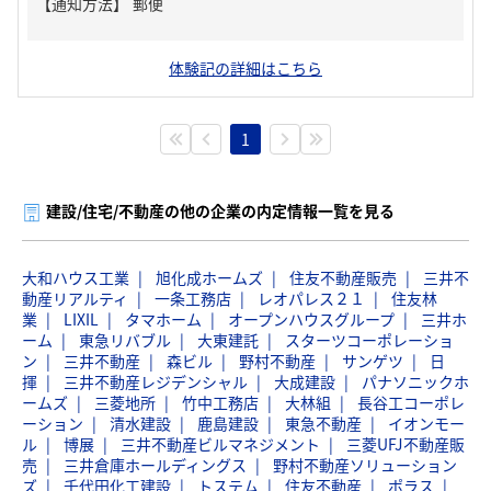
【通知方法】
郵便
体験記の詳細はこちら
1
建設/住宅/不動産の他の企業の内定情報一覧を見る
大和ハウス工業
旭化成ホームズ
住友不動産販売
三井不
動産リアルティ
一条工務店
レオパレス２１
住友林
業
LIXIL
タマホーム
オープンハウスグループ
三井ホ
ーム
東急リバブル
大東建託
スターツコーポレーショ
ン
三井不動産
森ビル
野村不動産
サンゲツ
日
揮
三井不動産レジデンシャル
大成建設
パナソニックホ
ームズ
三菱地所
竹中工務店
大林組
長谷工コーポレ
ーション
清水建設
鹿島建設
東急不動産
イオンモー
ル
博展
三井不動産ビルマネジメント
三菱UFJ不動産販
売
三井倉庫ホールディングス
野村不動産ソリューション
ズ
千代田化工建設
トステム
住友不動産
ポラス