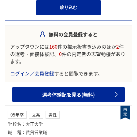
絞り込む
無料の会員登録すると
アップタウンには
160
件の掲示板書き込みのほか
2
件
の選考・面接体験記、
0
件の内定者の志望動機があり
ます。
ログイン／会員登録
すると閲覧できます。
選考体験記を見る(無料)
05年卒
文系
男性
学校名
：
大正大学
職種
：
賃貸営業職