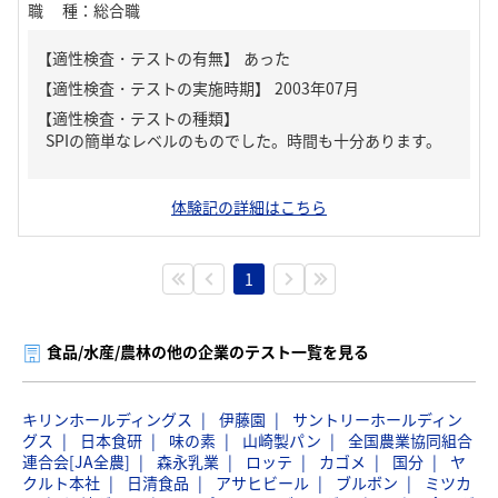
職種
：
総合職
【適性検査・テストの有無】
あった
【適性検査・テストの種類】
SPIの簡単なレベルのものでした。時間も十分あります。
体験記の詳細はこちら
1
食品/水産/農林の他の企業のテスト一覧を見る
キリンホールディングス
伊藤園
サントリーホールディン
グス
日本食研
味の素
山崎製パン
全国農業協同組合
連合会[JA全農]
森永乳業
ロッテ
カゴメ
国分
ヤ
クルト本社
日清食品
アサヒビール
ブルボン
ミツカ