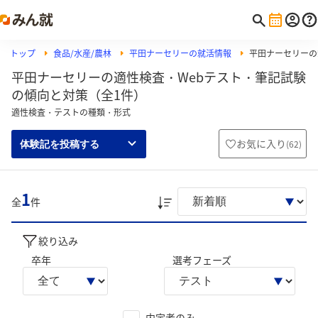
トップ
食品/水産/農林
平田ナーセリーの就活情報
平田ナーセリーの筆
平田ナーセリーの適性検査・Webテスト・筆記試験
の傾向と対策（全1件）
適性検査・テストの種類・形式
お気に入り
(
62
)
体験記を投稿する
1
全
件
絞り込み
卒年
選考フェーズ
内定者のみ