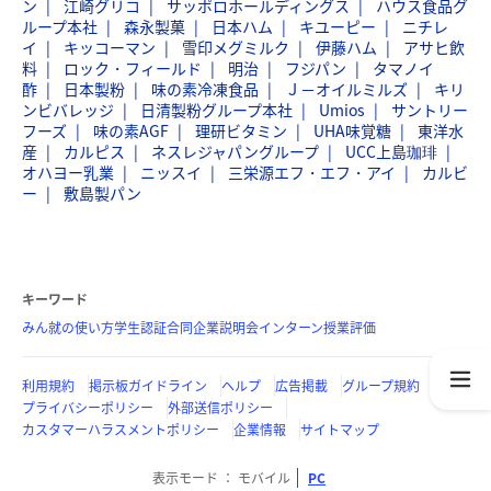
ン
江崎グリコ
サッポロホールディングス
ハウス食品グ
ループ本社
森永製菓
日本ハム
キユーピー
ニチレ
イ
キッコーマン
雪印メグミルク
伊藤ハム
アサヒ飲
料
ロック・フィールド
明治
フジパン
タマノイ
酢
日本製粉
味の素冷凍食品
Ｊ－オイルミルズ
キリ
ンビバレッジ
日清製粉グループ本社
Umios
サントリー
フーズ
味の素AGF
理研ビタミン
UHA味覚糖
東洋水
産
カルピス
ネスレジャパングループ
UCC上島珈琲
オハヨー乳業
ニッスイ
三栄源エフ・エフ・アイ
カルビ
ー
敷島製パン
キーワード
みん就の使い方
学生認証
合同企業説明会
インターン
授業評価
利用規約
掲示板ガイドライン
ヘルプ
広告掲載
グループ規約
プライバシーポリシー
外部送信ポリシー
カスタマーハラスメントポリシー
企業情報
サイトマップ
表示モード
モバイル
PC