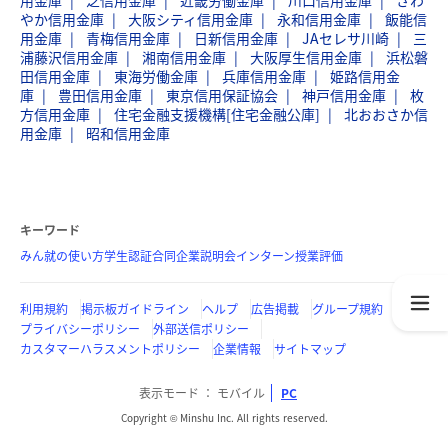
用金庫
芝信用金庫
近畿労働金庫
川口信用金庫
さわ
やか信用金庫
大阪シティ信用金庫
永和信用金庫
飯能信
用金庫
青梅信用金庫
日新信用金庫
JAセレサ川崎
三
浦藤沢信用金庫
湘南信用金庫
大阪厚生信用金庫
浜松磐
田信用金庫
東海労働金庫
兵庫信用金庫
姫路信用金
庫
豊田信用金庫
東京信用保証協会
神戸信用金庫
枚
方信用金庫
住宅金融支援機構[住宅金融公庫]
北おおさか信
用金庫
昭和信用金庫
キーワード
みん就の使い方
学生認証
合同企業説明会
インターン
授業評価
利用規約
掲示板ガイドライン
ヘルプ
広告掲載
グループ規約
プライバシーポリシー
外部送信ポリシー
カスタマーハラスメントポリシー
企業情報
サイトマップ
表示モード
モバイル
PC
Copyright © Minshu Inc. All rights reserved.