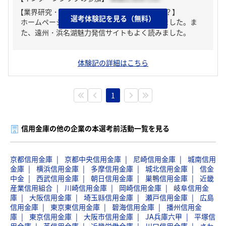
【業界研究・企業研究はどんな風にしましたか？】
選考体験記を見る（無料）
ホームページやディスクロージャー誌を読みました。ま
た、遠州・浜名湖魅力発信サイトもよく読みました。
体験記の詳細はこちら
1
信用金庫の他の企業の本選考前活動一覧を見る
京都信用金庫
京都中央信用金庫
尼崎信用金庫
城南信用
金庫
横浜信用金庫
多摩信用金庫
城北信用金庫
信金
中金
西武信用金庫
朝日信用金庫
巣鴨信用金庫
近畿
産業信用組合
川崎信用金庫
岡崎信用金庫
岐阜信用金
庫
大阪信用金庫
埼玉縣信用金庫
瀬戸信用金庫
広島
信用金庫
東京東信用金庫
碧海信用金庫
播州信用金
庫
東京信用金庫
大阪市信用金庫
JA兵庫六甲
平塚信