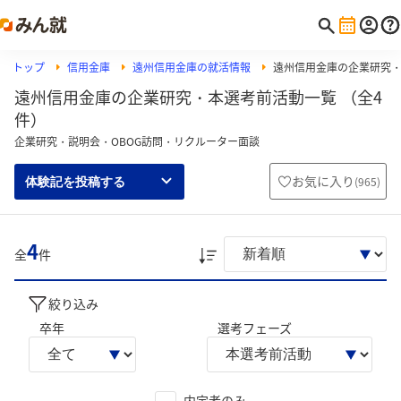
トップ
信用金庫
遠州信用金庫の就活情報
遠州信用金庫の企業研究
遠州信用金庫の企業研究・本選考前活動一覧 （全4
件）
企業研究・説明会・OBOG訪問・リクルーター面談
お気に入り
(
965
)
体験記を投稿する
4
全
件
絞り込み
卒年
選考フェーズ
内定者のみ