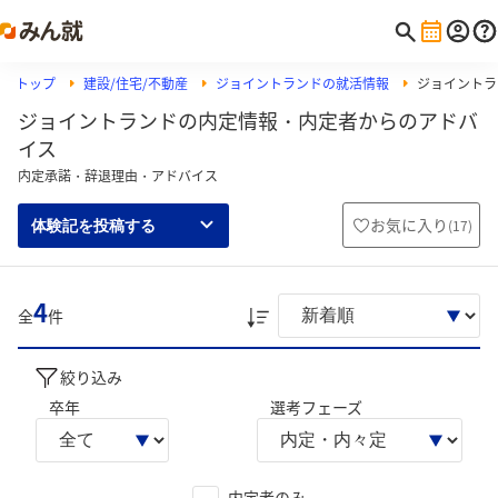
トップ
建設/住宅/不動産
ジョイントランドの就活情報
ジョイントラ
ジョイントランドの内定情報・内定者からのアドバ
イス
内定承諾・辞退理由・アドバイス
お気に入り
(
17
)
体験記を投稿する
4
全
件
絞り込み
卒年
選考フェーズ
内定者のみ