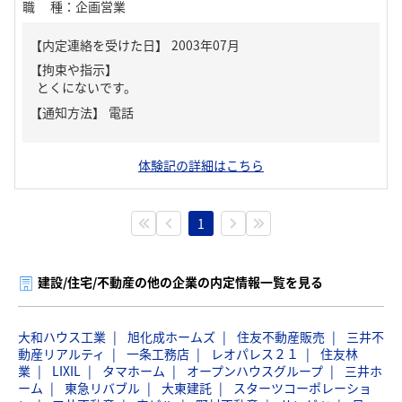
職種
：
企画営業
【内定連絡を受けた日】
2003年07月
【拘束や指示】
とくにないです。
【通知方法】
電話
体験記の詳細はこちら
1
建設/住宅/不動産の他の企業の内定情報一覧を見る
大和ハウス工業
旭化成ホームズ
住友不動産販売
三井不
動産リアルティ
一条工務店
レオパレス２１
住友林
業
LIXIL
タマホーム
オープンハウスグループ
三井ホ
ーム
東急リバブル
大東建託
スターツコーポレーショ