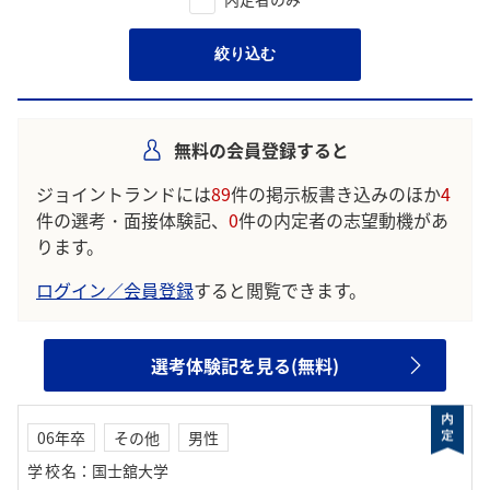
絞り込む
無料の会員登録すると
ジョイントランドには
89
件の掲示板書き込みのほか
4
件の選考・面接体験記、
0
件の内定者の志望動機があ
ります。
ログイン／会員登録
すると閲覧できます。
選考体験記を見る(無料)
06年卒
その他
男性
学校名
：
国士舘大学