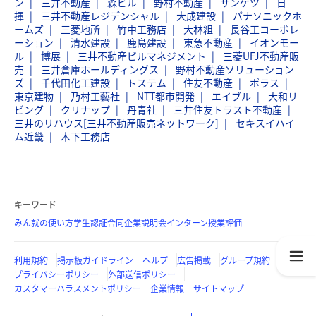
ン
三井不動産
森ビル
野村不動産
サンゲツ
日
揮
三井不動産レジデンシャル
大成建設
パナソニックホ
ームズ
三菱地所
竹中工務店
大林組
長谷工コーポレ
ーション
清水建設
鹿島建設
東急不動産
イオンモー
ル
博展
三井不動産ビルマネジメント
三菱UFJ不動産販
売
三井倉庫ホールディングス
野村不動産ソリューション
ズ
千代田化工建設
トステム
住友不動産
ポラス
東京建物
乃村工藝社
NTT都市開発
エイブル
大和リ
ビング
クリナップ
丹青社
三井住友トラスト不動産
三井のリハウス[三井不動産販売ネットワーク]
セキスイハイ
ム近畿
木下工務店
キーワード
みん就の使い方
学生認証
合同企業説明会
インターン
授業評価
利用規約
掲示板ガイドライン
ヘルプ
広告掲載
グループ規約
プライバシーポリシー
外部送信ポリシー
カスタマーハラスメントポリシー
企業情報
サイトマップ