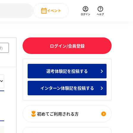
イベント
ログイン
ヘルプ
Event
の新卒就職人気企業ランキング
みんなのインターン人気企業ランキン
直近のイベント一覧
ログイン/会員登録
7
)
もっと見る
 IT・DX現場社員インタビュー
選考体験記を投稿する
の新卒就職人気企業ランキング
みんなのインターン人気企業ランキン
インターン体験記を投稿する
初めてご利用される方