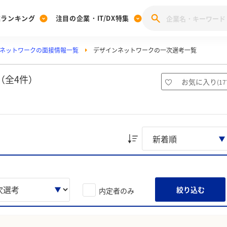
業ランキング
注目の企業・IT/DX特集
ネットワークの面接情報一覧
デザインネットワークの一次選考一覧
注目の企業特集
みんなのIT業界新卒就職人気企業ランキング
みんな
[27卒] 本選考体験記投稿キャンペーン
28卒 注目企業特集
27卒 注目企業特集
みんなのDX企業就職ブランド調査
（全4件）
お気に入り
(
17
注目のIT・DX企業特集
28卒 IT・DX企業特集
27卒 IT・DX企業特集
28卒
みんなのIT業界新卒就職人気企業ランキング
みんな
企業研究
絞り込む
内定者のみ