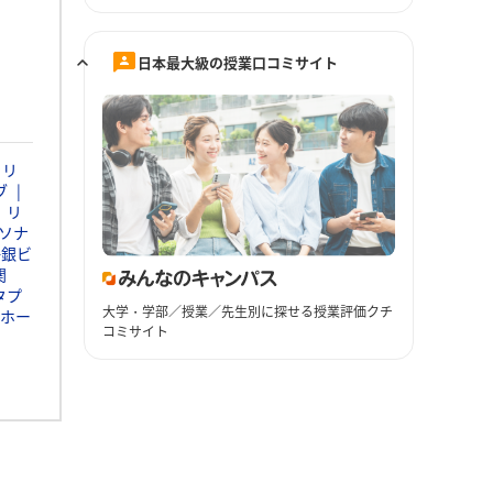
日本最大級の授業口コミサイト
ャリ
ブ
リ
ソナ
静銀ビ
関
タプ
大学・学部／授業／先生別に探せる授業評価クチ
ホー
コミサイト