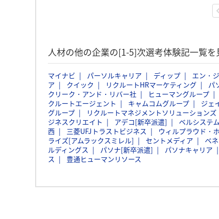
人材の他の企業の[1-5]次選考体験記一覧を
マイナビ
パーソルキャリア
ディップ
エン・
ア
クイック
リクルートHRマーケティング
パ
クリーク・アンド・リバー社
ヒューマングループ
クルートエージェント
キャムコムグループ
ジェ
グループ
リクルートマネジメントソリューションズ
ジネスクリエイト
アデコ[新卒派遣]
ベルシステム
西
三菱UFJトラストビジネス
ウィルプラウド・
ライズ[アムラックスミレル]
セントメディア
ベネ
ルディングス
パソナ[新卒派遣]
パソナキャリア
ス
豊通ヒューマンリソース