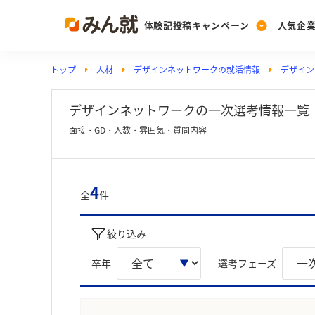
体験記投稿キャンペーン
人気企
トップ
人材
デザインネットワークの就活情報
デザイン
Post
Ranking
PickUp
投稿する
ランキングを見る
注目の企業特集
デザインネットワークの一次選考情報一覧
面接・GD・人数・雰囲気・質問内容
Vote
投票する
4
全
件
動画で知ろう！業界・
絞り込み
卒年
選考フェーズ