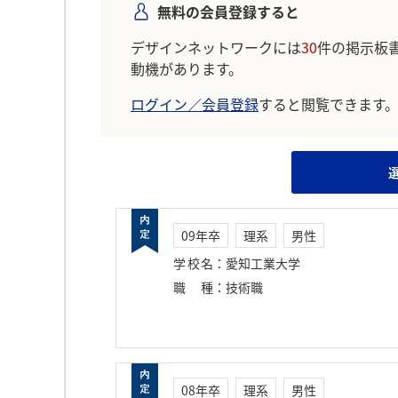
無料の会員登録すると
デザインネットワークには
30
件の掲示板
動機があります。
ログイン／会員登録
すると閲覧できます
09年卒
理系
男性
学校名
：
愛知工業大学
職種
：
技術職
08年卒
理系
男性