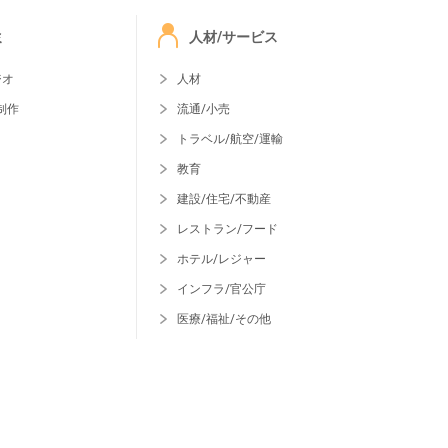
ミ
人材/サービス
ジオ
人材
制作
流通/小売
トラベル/航空/運輸
教育
建設/住宅/不動産
レストラン/フード
ホテル/レジャー
インフラ/官公庁
医療/福祉/その他