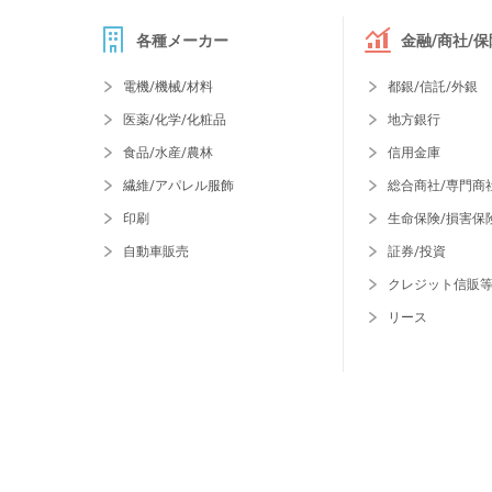
各種メーカー
金融/商社/保
電機/機械/材料
都銀/信託/外銀
医薬/化学/化粧品
地方銀行
食品/水産/農林
信用金庫
繊維/アパレル服飾
総合商社/専門商
印刷
生命保険/損害保
自動車販売
証券/投資
クレジット信販
リース