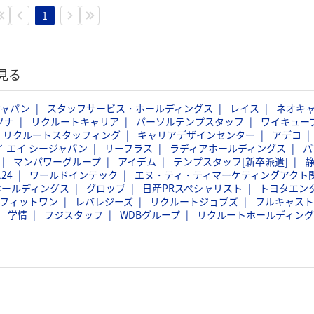
1
見る
ジャパン
スタッフサービス・ホールディングス
レイス
ネオキ
ソナ
リクルートキャリア
パーソルテンプスタッフ
ワイキュー
リクルートスタッフィング
キャリアデザインセンター
アデコ
イ エイ シージャパン
リーフラス
ラディアホールディングス
パ
マンパワーグループ
アイデム
テンプスタッフ[新卒派遣]
24
ワールドインテック
エヌ・ティ・ティマーケティングアクト
ホールディングス
グロップ
日産PRスペシャリスト
トヨタエン
フィットワン
レバレジーズ
リクルートジョブズ
フルキャスト
学情
フジスタッフ
WDBグループ
リクルートホールディング