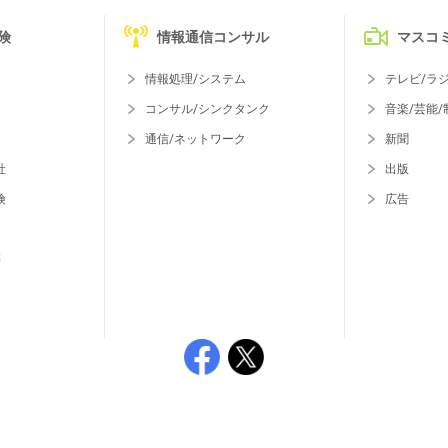
険
情報通信コンサル
マスコ
情報処理/システム
テレビ/ラ
コンサル/シンクタンク
音楽/芸能/
通信/ネットワーク
新聞
社
出版
険
広告
等