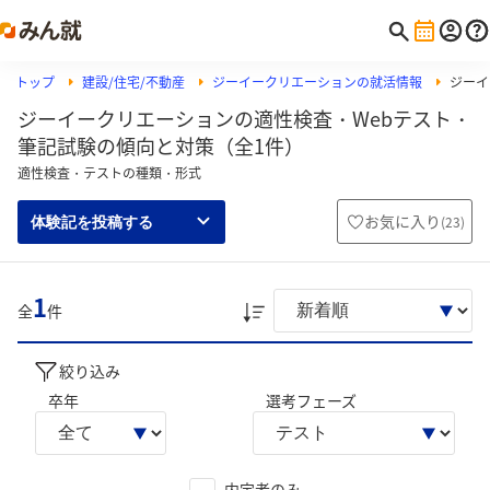
トップ
建設/住宅/不動産
ジーイークリエーションの就活情報
ジーイ
ジーイークリエーションの適性検査・Webテスト・
筆記試験の傾向と対策（全1件）
適性検査・テストの種類・形式
お気に入り
(
23
)
体験記を投稿する
1
全
件
絞り込み
卒年
選考フェーズ
内定者のみ