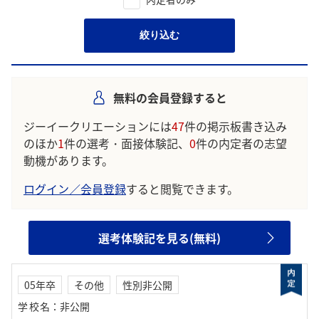
絞り込む
無料の会員登録すると
ジーイークリエーションには
47
件の掲示板書き込み
のほか
1
件の選考・面接体験記、
0
件の内定者の志望
動機があります。
ログイン／会員登録
すると閲覧できます。
選考体験記を見る(無料)
05年卒
その他
性別非公開
学校名
：
非公開