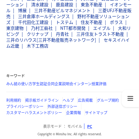
ーション
清水建設
鹿島建設
東急不動産
イオンモー
ル
博展
三井不動産ビルマネジメント
三菱UFJ不動産販
売
三井倉庫ホールディングス
野村不動産ソリューション
ズ
千代田化工建設
トステム
住友不動産
ポラス
東京建物
乃村工藝社
NTT都市開発
エイブル
大和リ
ビング
クリナップ
丹青社
三井住友トラスト不動産
三井のリハウス[三井不動産販売ネットワーク]
セキスイハイ
ム近畿
木下工務店
キーワード
みん就の使い方
学生認証
合同企業説明会
インターン
授業評価
利用規約
掲示板ガイドライン
ヘルプ
広告掲載
グループ規約
プライバシーポリシー
外部送信ポリシー
カスタマーハラスメントポリシー
企業情報
サイトマップ
表示モード
モバイル
PC
Copyright © Minshu Inc. All rights reserved.