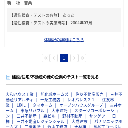
職種
：
営業
【適性検査・テストの有無】
あった
体験記の詳細はこちら
1
建設/住宅/不動産の他の企業のテスト一覧を見る
大和ハウス工業
旭化成ホームズ
住友不動産販売
三井不
動産リアルティ
一条工務店
レオパレス２１
住友林
業
LIXIL
タマホーム
オープンハウスグループ
三井ホ
ーム
東急リバブル
大東建託
スターツコーポレーショ
ン
三井不動産
森ビル
野村不動産
サンゲツ
日
揮
三井不動産レジデンシャル
大成建設
パナソニックホ
ームズ
三菱地所
竹中工務店
大林組
長谷工コーポレ