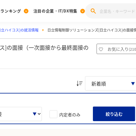
業ランキング
注目の企業・IT/DX特集
日立ハイコス]の就活情報
日立情報制御ソリューションズ[日立ハイコス]の面接
注目の企業特集
みんなのIT業界新卒就職人気企業ランキング
みんな
[27卒] 本選考体験記投稿キャンペーン
28卒 注目企業特集
27卒 注目企業特集
みんなのDX企業就職ブランド調査
ス]の面接（一次面接から最終面接の
お気に入り
(
21
注目のIT・DX企業特集
28卒 IT・DX企業特集
27卒 IT・DX企業特集
28卒
みんなのIT業界新卒就職人気企業ランキング
みんな
企業研究
絞り込む
内定者のみ