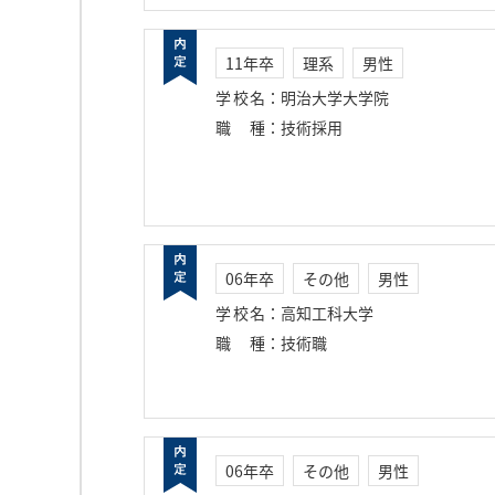
11年卒
理系
男性
学校名
：
明治大学大学院
職種
：
技術採用
06年卒
その他
男性
学校名
：
高知工科大学
職種
：
技術職
06年卒
その他
男性