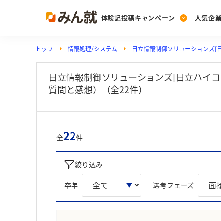
体験記投稿キャンペーン
人気企
トップ
情報処理/システム
日立情報制御ソリューションズ[
Post
Ranking
PickUp
投稿する
ランキングを見る
注目の企業特集
日立情報制御ソリューションズ[日立ハイコ
質問と感想）（全22件）
Vote
投票する
22
全
件
動画で知ろう！業界・
絞り込み
卒年
選考フェーズ