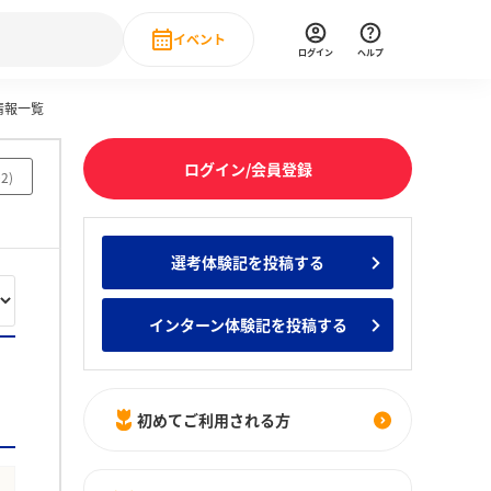
イベント
ログイン
ヘルプ
情報一覧
Event
の新卒就職人気企業ランキング
みんなのインターン人気企業ランキン
直近のイベント一覧
ログイン/会員登録
02
)
もっと見る
 IT・DX現場社員インタビュー
選考体験記を投稿する
の新卒就職人気企業ランキング
みんなのインターン人気企業ランキン
インターン体験記を投稿する
初めてご利用される方