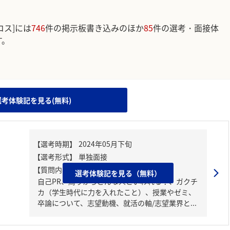
コス]には
746
件の掲示板書き込みのほか
85
件の選考・面接体
す。
。
選考体験記を見る(無料)
【質問内容・課題】
選考体験記を見る（無料）
自己PR、周りからどんな人といわれる？、ガクチ
カ（学生時代に力を入れたこと）、授業やゼミ、
卒論について、志望動機、就活の軸/志望業界と...