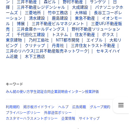
ン
三井不動産
森ビル
野村不動産
サンゲツ
日
揮
三井不動産レジデンシャル
大成建設
パナソニックホ
ームズ
三菱地所
竹中工務店
大林組
長谷工コーポレ
ーション
清水建設
鹿島建設
東急不動産
イオンモー
ル
博展
三井不動産ビルマネジメント
三菱UFJ不動産販
売
三井倉庫ホールディングス
野村不動産ソリューション
ズ
千代田化工建設
トステム
住友不動産
ポラス
東京建物
乃村工藝社
NTT都市開発
エイブル
大和リ
ビング
クリナップ
丹青社
三井住友トラスト不動産
三井のリハウス[三井不動産販売ネットワーク]
セキスイハイ
ム近畿
木下工務店
キーワード
みん就の使い方
学生認証
合同企業説明会
インターン
授業評価
利用規約
掲示板ガイドライン
ヘルプ
広告掲載
グループ規約
プライバシーポリシー
外部送信ポリシー
カスタマーハラスメントポリシー
企業情報
サイトマップ