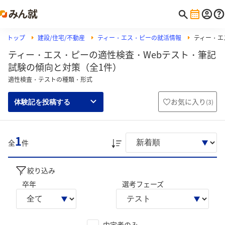
トップ
建設/住宅/不動産
ティー・エス・ピーの就活情報
ティー・エ
ティー・エス・ピーの適性検査・Webテスト・筆記
試験の傾向と対策（全1件）
適性検査・テストの種類・形式
お気に入り
(
3
)
体験記を投稿する
1
全
件
絞り込み
卒年
選考フェーズ
内定者のみ