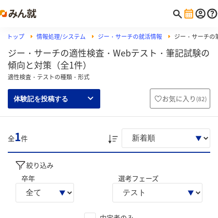
トップ
情報処理/システム
ジー・サーチの就活情報
ジー・サーチの筆
ジー・サーチの適性検査・Webテスト・筆記試験の
傾向と対策（全1件）
適性検査・テストの種類・形式
お気に入り
(
82
)
体験記を投稿する
1
全
件
絞り込み
卒年
選考フェーズ
内定者のみ