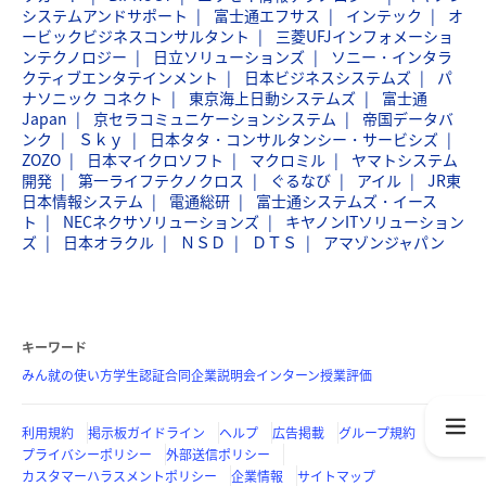
システムアンドサポート
富士通エフサス
インテック
オ
ービックビジネスコンサルタント
三菱UFJインフォメーショ
ンテクノロジー
日立ソリューションズ
ソニー・インタラ
クティブエンタテインメント
日本ビジネスシステムズ
パ
ナソニック コネクト
東京海上日動システムズ
富士通
Japan
京セラコミュニケーションシステム
帝国データバ
ンク
Ｓｋｙ
日本タタ・コンサルタンシー・サービシズ
ZOZO
日本マイクロソフト
マクロミル
ヤマトシステム
開発
第一ライフテクノクロス
ぐるなび
アイル
JR東
日本情報システム
電通総研
富士通システムズ・イース
ト
NECネクサソリューションズ
キヤノンITソリューション
ズ
日本オラクル
ＮＳＤ
ＤＴＳ
アマゾンジャパン
キーワード
みん就の使い方
学生認証
合同企業説明会
インターン
授業評価
利用規約
掲示板ガイドライン
ヘルプ
広告掲載
グループ規約
プライバシーポリシー
外部送信ポリシー
カスタマーハラスメントポリシー
企業情報
サイトマップ