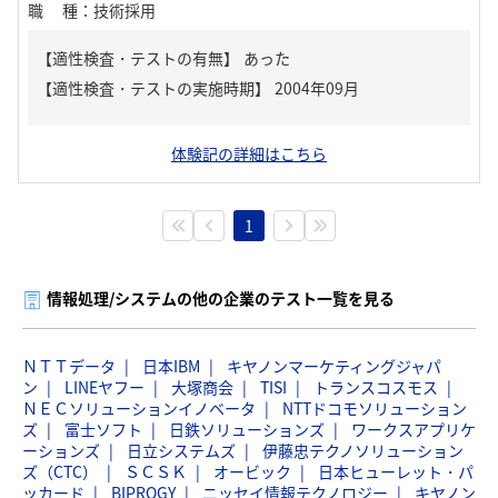
職種
：
技術採用
【適性検査・テストの有無】
あった
体験記の詳細はこちら
1
情報処理/システムの他の企業のテスト一覧を見る
ＮＴＴデータ
日本IBM
キヤノンマーケティングジャパ
ン
LINEヤフー
大塚商会
TISI
トランスコスモス
ＮＥＣソリューションイノベータ
NTTドコモソリューション
ズ
富士ソフト
日鉄ソリューションズ
ワークスアプリケ
ーションズ
日立システムズ
伊藤忠テクノソリューション
ズ（CTC）
ＳＣＳＫ
オービック
日本ヒューレット・パ
ッカード
BIPROGY
ニッセイ情報テクノロジー
キヤノン