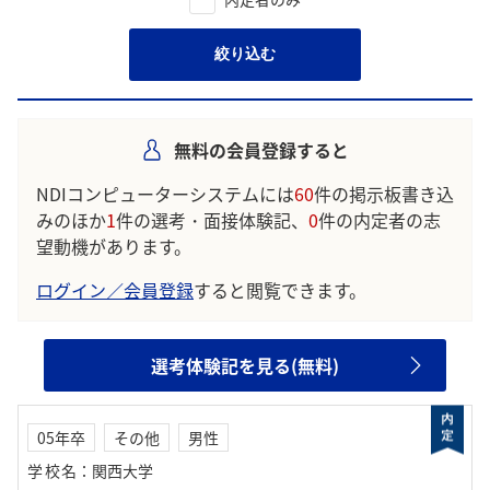
絞り込む
無料の会員登録すると
NDIコンピューターシステムには
60
件の掲示板書き込
みのほか
1
件の選考・面接体験記、
0
件の内定者の志
望動機があります。
ログイン／会員登録
すると閲覧できます。
選考体験記を見る(無料)
05年卒
その他
男性
学校名
：
関西大学