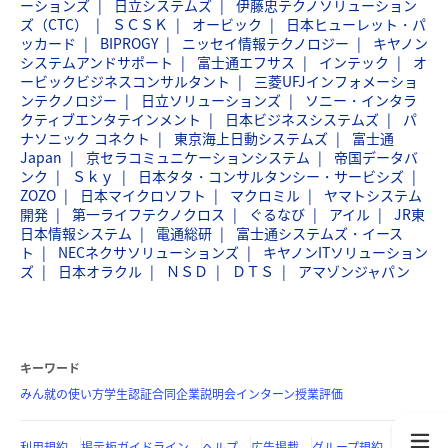
ーションズ
日立システムズ
伊藤忠テクノソリューション
ズ（CTC）
ＳＣＳＫ
オービック
日本ヒューレット・パ
ッカード
BIPROGY
ニッセイ情報テクノロジー
キヤノン
システムアンドサポート
富士通エフサス
インテック
オ
ービックビジネスコンサルタント
三菱UFJインフォメーショ
ンテクノロジー
日立ソリューションズ
ソニー・インタラ
クティブエンタテインメント
日本ビジネスシステムズ
パ
ナソニック コネクト
東京海上日動システムズ
富士通
Japan
京セラコミュニケーションシステム
帝国データバ
ンク
Ｓｋｙ
日本タタ・コンサルタンシー・サービシズ
ZOZO
日本マイクロソフト
マクロミル
ヤマトシステム
開発
第一ライフテクノクロス
ぐるなび
アイル
JR東
日本情報システム
電通総研
富士通システムズ・イース
ト
NECネクサソリューションズ
キヤノンITソリューション
ズ
日本オラクル
ＮＳＤ
ＤＴＳ
アマゾンジャパン
キーワード
みん就の使い方
学生認証
合同企業説明会
インターン
授業評価
利用規約
掲示板ガイドライン
ヘルプ
広告掲載
グループ規約