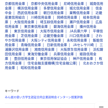
京都信用金庫
京都中央信用金庫
尼崎信用金庫
城南信用
金庫
横浜信用金庫
多摩信用金庫
城北信用金庫
信金
中金
西武信用金庫
朝日信用金庫
巣鴨信用金庫
近畿
産業信用組合
川崎信用金庫
岡崎信用金庫
岐阜信用金
庫
大阪信用金庫
埼玉縣信用金庫
瀬戸信用金庫
広島
信用金庫
東京東信用金庫
碧海信用金庫
播州信用金
庫
東京信用金庫
大阪市信用金庫
JA兵庫六甲
平塚信
用金庫
芝信用金庫
近畿労働金庫
川口信用金庫
さわ
やか信用金庫
大阪シティ信用金庫
永和信用金庫
飯能信
用金庫
青梅信用金庫
日新信用金庫
JAセレサ川崎
三
浦藤沢信用金庫
湘南信用金庫
大阪厚生信用金庫
浜松磐
田信用金庫
東海労働金庫
兵庫信用金庫
姫路信用金
庫
豊田信用金庫
東京信用保証協会
神戸信用金庫
枚
方信用金庫
住宅金融支援機構[住宅金融公庫]
北おおさか信
用金庫
昭和信用金庫
キーワード
みん就の使い方
学生認証
合同企業説明会
インターン
授業評価