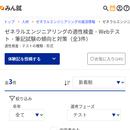
トップ
人材
ゼネラルエンジニアリングの就活情報
ゼネラルエンジニ
ゼネラルエンジニアリングの適性検査・Webテス
ト・筆記試験の傾向と対策（全3件）
適性検査・テストの種類・形式
お気に入り
(
245
)
体験記を投稿する
3
全
件
絞り込み
卒年
選考フェーズ
内定者のみ