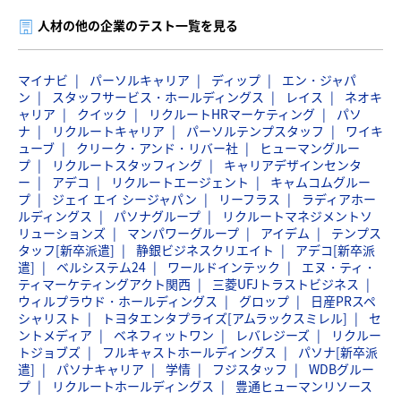
人材の他の企業のテスト一覧を見る
マイナビ
パーソルキャリア
ディップ
エン・ジャパ
ン
スタッフサービス・ホールディングス
レイス
ネオキ
ャリア
クイック
リクルートHRマーケティング
パソ
ナ
リクルートキャリア
パーソルテンプスタッフ
ワイキ
ューブ
クリーク・アンド・リバー社
ヒューマングルー
プ
リクルートスタッフィング
キャリアデザインセンタ
ー
アデコ
リクルートエージェント
キャムコムグルー
プ
ジェイ エイ シージャパン
リーフラス
ラディアホー
ルディングス
パソナグループ
リクルートマネジメントソ
リューションズ
マンパワーグループ
アイデム
テンプス
タッフ[新卒派遣]
静銀ビジネスクリエイト
アデコ[新卒派
遣]
ベルシステム24
ワールドインテック
エヌ・ティ・
ティマーケティングアクト関西
三菱UFJトラストビジネス
ウィルプラウド・ホールディングス
グロップ
日産PRスペ
シャリスト
トヨタエンタプライズ[アムラックスミレル]
セ
ントメディア
ベネフィットワン
レバレジーズ
リクルー
トジョブズ
フルキャストホールディングス
パソナ[新卒派
遣]
パソナキャリア
学情
フジスタッフ
WDBグルー
プ
リクルートホールディングス
豊通ヒューマンリソース