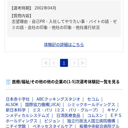
【質問内容】
志望理由・自己PR・入社してやりたい事・バイトの話・ゼ
ミの話・会社の印象・他社の印象・他社進行状況
体験記の詳細はこちら
1
医療/福祉/その他の他の企業の[1-5]次選考体験記一覧を見る
日本赤十字社
ABCクッキングスタジオ
セコム
ALSOK
国際協力機構[JICA]
シミックホールディングス
新日本科学
ミス・パリ（ミス・パリ・グループ）
キヤノ
ンメディカルシステムズ
日清医療食品
コムスン
ＥＰＳ
ホールディングス
ピジョン
独立行政法人国立病院機構
ニチイ学館
ベネッセスタイルケア
板橋中央総合病院グル