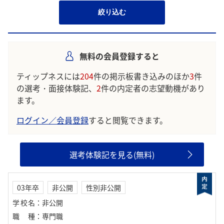
絞り込む
無料の会員登録すると
ティップネスには
204
件の掲示板書き込みのほか
3
件
の選考・面接体験記、
2
件の内定者の志望動機があり
ます。
ログイン／会員登録
すると閲覧できます。
選考体験記を見る(無料)
03年卒
非公開
性別非公開
学校名
：
非公開
職種
：
専門職