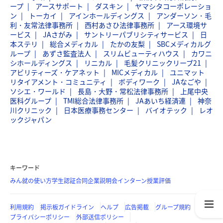
ープ
アースサポート
ダスキン
ヤマシタコーポレーショ
ン
トーカイ
アインホールディングス
アンダーソン・毛
利・友常法律事務所
西村あさひ法律事務所
アース環境サ
ービス
JAさがみ
サントリーパブリシティサービス
日
本ステリ
総合メディカル
たかの友梨
SBCメディカルグ
ループ
あずさ監査法人
スリムビューティハウス
カワニ
シホールディングス
リニカル
毛髪クリニックリーブ21
アビリティーズ・ケアネット
MICメディカル
ユニマット
リタイアメント・コミュニティ
ボディワーク
JAなごや
ソシエ・ワールド
長島・大野・常松法律事務所
上尾中央
医科グループ
TMI総合法律事務所
JAあいち経済連
神奈
川クリニック
日本医療事務センター
バイオテック
レオ
ックジャパン
キーワード
みん就の使い方
学生認証
合同企業説明会
インターン
授業評価
利用規約
掲示板ガイドライン
ヘルプ
広告掲載
グループ規約
プライバシーポリシー
外部送信ポリシー