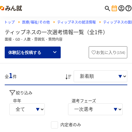
トップ
医療/福祉/その他
ティップネスの就活情報
ティップネスの面
ティップネスの一次選考情報一覧（全1件）
面接・GD・人数・雰囲気・質問内容
お気に入り
(
154
)
体験記を投稿する
1
全
件
絞り込み
卒年
選考フェーズ
内定者のみ