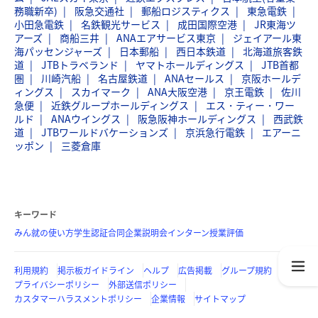
務職新卒)
阪急交通社
郵船ロジスティクス
東急電鉄
小田急電鉄
名鉄観光サービス
成田国際空港
JR東海ツ
アーズ
商船三井
ANAエアサービス東京
ジェイアール東
海パッセンジャーズ
日本郵船
西日本鉄道
北海道旅客鉄
道
JTBトラベランド
ヤマトホールディングス
JTB首都
圏
川崎汽船
名古屋鉄道
ANAセールス
京阪ホールデ
ィングス
スカイマーク
ANA大阪空港
京王電鉄
佐川
急便
近鉄グループホールディングス
エス・ティー・ワー
ルド
ANAウイングス
阪急阪神ホールディングス
西武鉄
道
JTBワールドバケーションズ
京浜急行電鉄
エアーニ
ッポン
三菱倉庫
キーワード
みん就の使い方
学生認証
合同企業説明会
インターン
授業評価
利用規約
掲示板ガイドライン
ヘルプ
広告掲載
グループ規約
プライバシーポリシー
外部送信ポリシー
カスタマーハラスメントポリシー
企業情報
サイトマップ