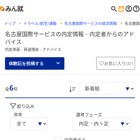
トップ
トラベル/航空/運輸
名古屋国際サービスの就活情報
名古屋国
名古屋国際サービスの内定情報・内定者からのアド
バイス
内定承諾・辞退理由・アドバイス
お気に入り
(
37
)
体験記を投稿する
6
全
件
絞り込み
卒年
選考フェーズ
内定者のみ