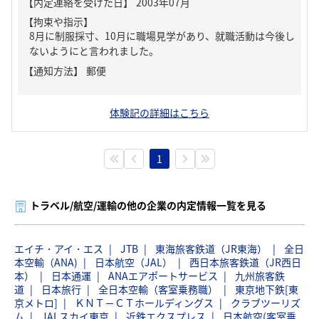
【内定連絡を受けた日】
2003年07月
【拘束や指示】
8月に制服採寸、10月に職場見学があり、就職活動は今後し
ないようにと言われました。
【通知方法】
郵便
体験記の詳細はこちら
1
トラベル/航空/運輸の他の企業の内定情報一覧を見る
エイチ・アイ・エス
JTB
東海旅客鉄道（JR東海）
全日
本空輸（ANA)
日本航空（JAL）
西日本旅客鉄道（JR西日
本）
日本通運
ANAエアポートサービス
九州旅客鉄
道
日本旅行
全日本空輸（客室乗務職）
東京地下鉄[東
京メトロ]
ＫＮＴ－ＣＴホールディングス
クラブツーリズ
ム
JALスカイ東京
近鉄エクスプレス
日本航空(客室乗