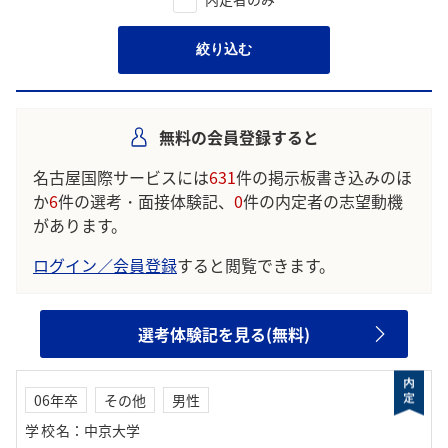
絞り込む
無料の会員登録すると
名古屋国際サービスには
631
件の掲示板書き込みのほ
か
6
件の選考・面接体験記、
0
件の内定者の志望動機
があります。
ログイン／会員登録
すると閲覧できます。
選考体験記を見る(無料)
06年卒
その他
男性
学校名
：
中京大学