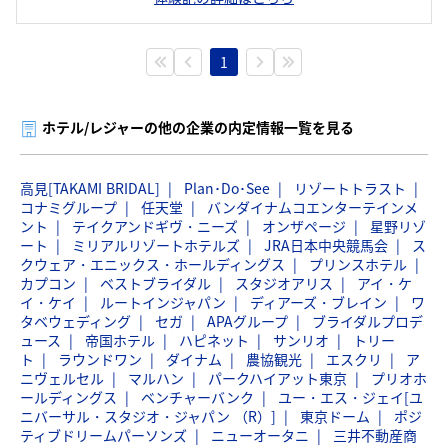
1
ホテル/レジャーの他の企業の内定情報一覧を見る
高見[TAKAMI BRIDAL]
Plan･Do･See
リゾートトラスト
コナミグループ
任天堂
バンダイナムコエンターテインメ
ント
テイクアンドギヴ・ニーズ
オンザページ
星野リゾ
ート
ミリアルリゾートホテルズ
JRA日本中央競馬会
ス
クウェア・エニックス・ホールディングス
プリンスホテル
カプコン
ベストブライダル
スタジオアリス
アイ・ケ
イ・ケイ
ルートインジャパン
ディアーズ・ブレイン
ワ
タベウェディング
セガ
APAグループ
ブライダルプロデ
ュース
帝国ホテル
ハピネット
サンリオ
トリー
ト
ラウンドワン
ダイナム
農協観光
エスクリ
ア
ニヴェルセル
マルハン
パークハイアット東京
プリオホ
ールディングス
ベンチャーバンク
ユー・エス・ジェイ[ユ
ニバーサル・スタジオ・ジャパン （R）]
東京ドーム
ポジ
ティブドリームパーソンズ
ニューオータニ
三井不動産商