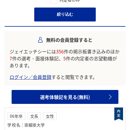
絞り込む
無料の会員登録すると
ジェイエッチシーには
356
件の掲示板書き込みのほか
7
件の選考・面接体験記、
5
件の内定者の志望動機が
あります。
ログイン／会員登録
すると閲覧できます。
選考体験記を見る(無料)
06年卒
文系
女性
学校名
：
亜細亜大学