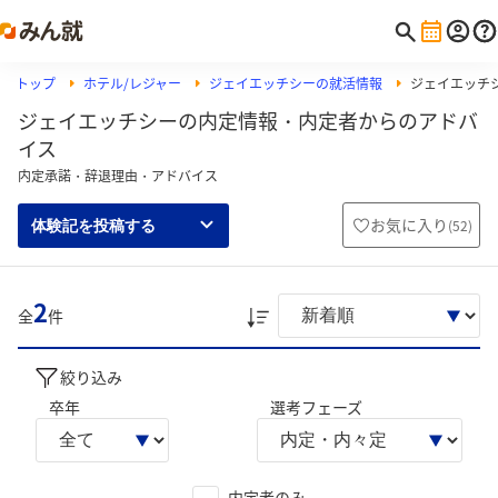
トップ
ホテル/レジャー
ジェイエッチシーの就活情報
ジェイエッチ
ジェイエッチシーの内定情報・内定者からのアドバ
イス
内定承諾・辞退理由・アドバイス
お気に入り
(
52
)
体験記を投稿する
2
全
件
絞り込み
卒年
選考フェーズ
内定者のみ