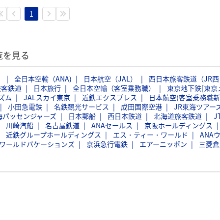
1
覧を見る
）
全日本空輸（ANA)
日本航空（JAL）
西日本旅客鉄道（JR西
旅客鉄道
日本旅行
全日本空輸（客室乗務職）
東京地下鉄[東京
ズム
JALスカイ東京
近鉄エクスプレス
日本航空(客室乗務職新
小田急電鉄
名鉄観光サービス
成田国際空港
JR東海ツアー
海パッセンジャーズ
日本郵船
西日本鉄道
北海道旅客鉄道
J
川崎汽船
名古屋鉄道
ANAセールス
京阪ホールディングス
近鉄グループホールディングス
エス・ティー・ワールド
ANA
Bワールドバケーションズ
京浜急行電鉄
エアーニッポン
三菱倉