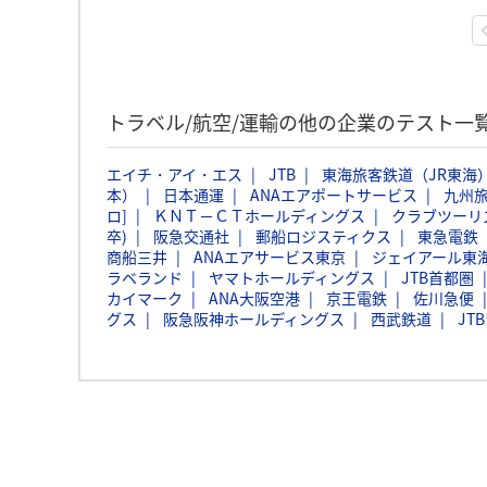
トラベル/航空/運輸の他の企業のテスト一
エイチ・アイ・エス
JTB
東海旅客鉄道（JR東海
本）
日本通運
ANAエアポートサービス
九州
ロ]
ＫＮＴ－ＣＴホールディングス
クラブツーリ
卒)
阪急交通社
郵船ロジスティクス
東急電鉄
商船三井
ANAエアサービス東京
ジェイアール東
ラベランド
ヤマトホールディングス
JTB首都圏
カイマーク
ANA大阪空港
京王電鉄
佐川急便
グス
阪急阪神ホールディングス
西武鉄道
JT