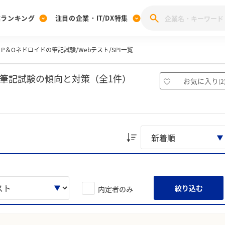
業ランキング
注目の企業・IT/DX特集
P＆Oネドロイドの筆記試験/Webテスト/SPI一覧
注目の企業特集
みんなのIT業界新卒就職人気企業ランキング
みんな
[27卒] 本選考体験記投稿キャンペーン
28卒 注目企業特集
27卒 注目企業特集
みんなのDX企業就職ブランド調査
・筆記試験の傾向と対策（全1件）
お気に入り
(
2
注目のIT・DX企業特集
28卒 IT・DX企業特集
27卒 IT・DX企業特集
28卒
みんなのIT業界新卒就職人気企業ランキング
みんな
企業研究
絞り込む
内定者のみ