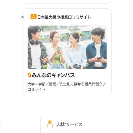
日本最大級の授業口コミサイト
大学・学部／授業／先生別に探せる授業評価クチ
コミサイト
ミ
人材/サービス