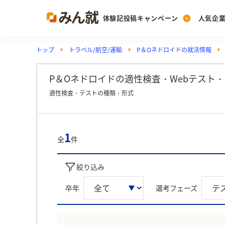
体験記投稿キャンペーン
人気企
トップ
トラベル/航空/運輸
P＆Oネドロイドの就活情報
Post
Ranking
PickUp
投稿する
ランキングを見る
注目の企業特集
P＆Oネドロイドの適性検査・Webテスト
適性検査・テストの種類・形式
Vote
投票する
1
全
件
動画で知ろう！業界・
絞り込み
卒年
選考フェーズ