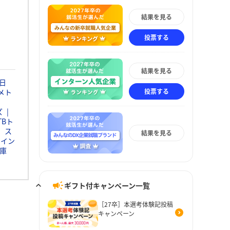
結果を見る
投票する
結果を見る
日
投票する
メト
ズ
TBト
ス
結果を見る
ウイン
庫
ギフト付キャンペーン一覧
［27卒］本選考体験記投稿
キャンペーン