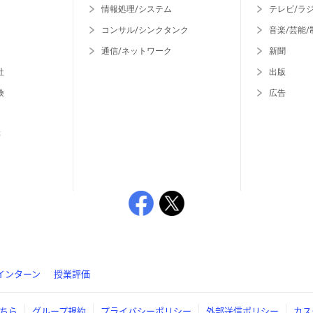
情報処理/システム
テレビ/ラ
コンサル/シンクタンク
音楽/芸能/
通信/ネットワーク
新聞
社
出版
険
広告
等
インターン
授業評価
ちら
グループ規約
プライバシーポリシー
外部送信ポリシー
カス