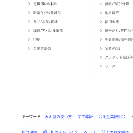
電機/機械/材料
都銀/信託/外銀
医薬/化学/化粧品
地方銀行
食品/水産/農林
信用金庫
繊維/アパレル服飾
総合商社/専門商
印刷
生命保険/損害保
自動車販売
証券/投資
クレジット信販
リース
キーワード
みん就の使い方
学生認証
合同企業説明会
利用規約
掲示板ガイドライン
ヘルプ
法人のお客様はこ