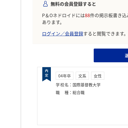
無料の会員登録すると
P＆Oネドロイドには
88
件の掲示板書き込
あります。
ログイン／会員登録
すると閲覧できます
04年卒
文系
女性
学校名
：
国際基督教大学
職種
：
総合職