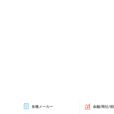
各種メーカー
金融/商社/保