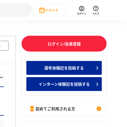
イベント
ログイン
ヘルプ
Event
の新卒就職人気企業ランキング
みんなのインターン人気企業ランキン
直近のイベント一覧
ログイン/会員登録
)
もっと見る
 IT・DX現場社員インタビュー
選考体験記を投稿する
の新卒就職人気企業ランキング
みんなのインターン人気企業ランキン
インターン体験記を投稿する
初めてご利用される方