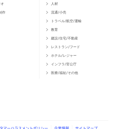
ジオ
人材
制作
流通/小売
トラベル/航空/運輸
教育
建設/住宅/不動産
レストラン/フード
ホテル/レジャー
インフラ/官公庁
医療/福祉/その他
タマーハラスメントポリシー
企業情報
サイトマップ