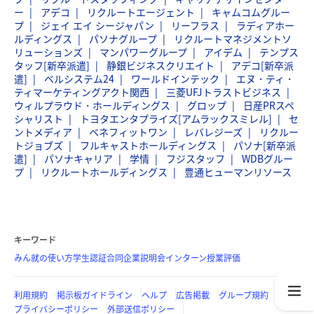
ー
アデコ
リクルートエージェント
キャムコムグルー
プ
ジェイ エイ シージャパン
リーフラス
ラディアホー
ルディングス
パソナグループ
リクルートマネジメントソ
リューションズ
マンパワーグループ
アイデム
テンプス
タッフ[新卒派遣]
静銀ビジネスクリエイト
アデコ[新卒派
遣]
ベルシステム24
ワールドインテック
エヌ・ティ・
ティマーケティングアクト関西
三菱UFJトラストビジネス
ウィルプラウド・ホールディングス
グロップ
日産PRスペ
シャリスト
トヨタエンタプライズ[アムラックスミレル]
セ
ントメディア
ベネフィットワン
レバレジーズ
リクルー
トジョブズ
フルキャストホールディングス
パソナ[新卒派
遣]
パソナキャリア
学情
フジスタッフ
WDBグルー
プ
リクルートホールディングス
豊通ヒューマンリソース
キーワード
みん就の使い方
学生認証
合同企業説明会
インターン
授業評価
利用規約
掲示板ガイドライン
ヘルプ
広告掲載
グループ規約
プライバシーポリシー
外部送信ポリシー