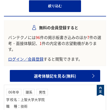
絞り込む
無料の会員登録すると
バンテクノには
96
件の掲示板書き込みのほか
7
件の選
考・面接体験記、
1
件の内定者の志望動機がありま
す。
ログイン／会員登録
すると閲覧できます。
選考体験記を見る(無料)
06年卒
理系
男性
学校名
：
上智大学大学院
職種
：
技術