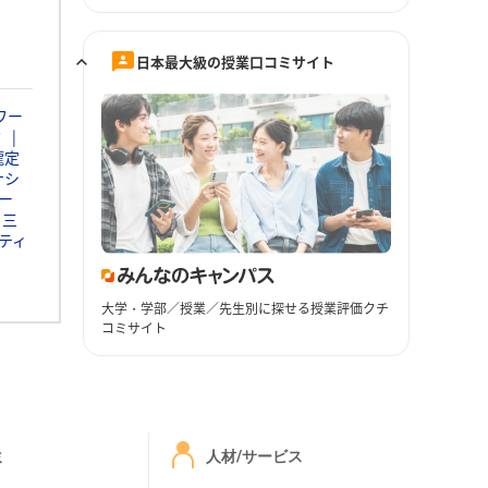
日本最大級の授業口コミサイト
ワー
ミ
瀧定
ナシ
ー
三
ティ
大学・学部／授業／先生別に探せる授業評価クチ
コミサイト
ミ
人材/サービス