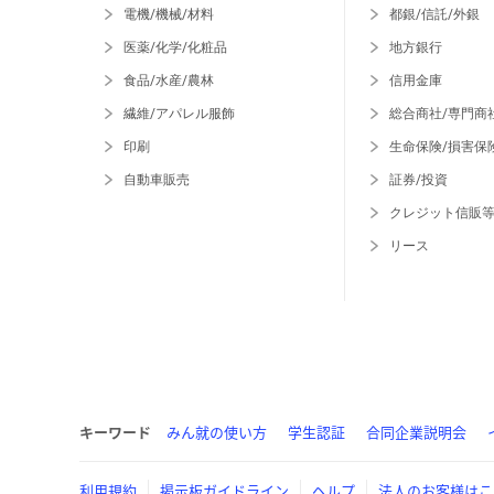
電機/機械/材料
都銀/信託/外銀
医薬/化学/化粧品
地方銀行
食品/水産/農林
信用金庫
繊維/アパレル服飾
総合商社/専門商
印刷
生命保険/損害保
自動車販売
証券/投資
クレジット信販
リース
キーワード
みん就の使い方
学生認証
合同企業説明会
利用規約
掲示板ガイドライン
ヘルプ
法人のお客様はこ