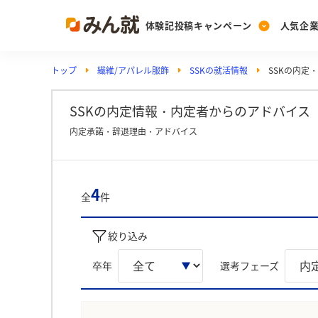
体験記投稿キャンペーン
人気企
トップ
繊維/アパレル服飾
SSKの就活情報
SSKの内定
Post
Ranking
PickUp
投稿する
ランキングを見る
注目の企業特集
SSKの内定情報・内定者からのアドバイス
内定承諾・辞退理由・アドバイス
Vote
投票する
4
全
件
動画で知ろう！業界・
絞り込み
卒年
選考フェーズ