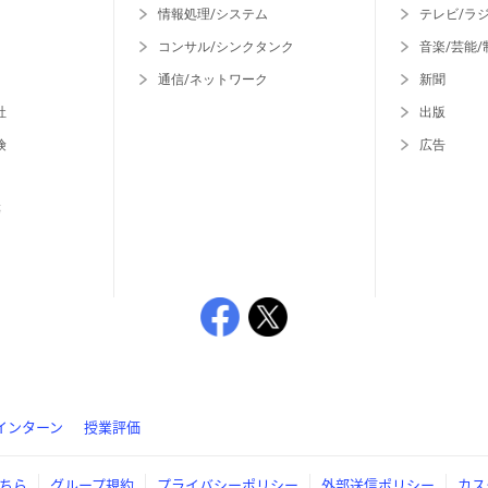
情報処理/システム
テレビ/ラ
コンサル/シンクタンク
音楽/芸能/
通信/ネットワーク
新聞
社
出版
険
広告
等
インターン
授業評価
ちら
グループ規約
プライバシーポリシー
外部送信ポリシー
カス