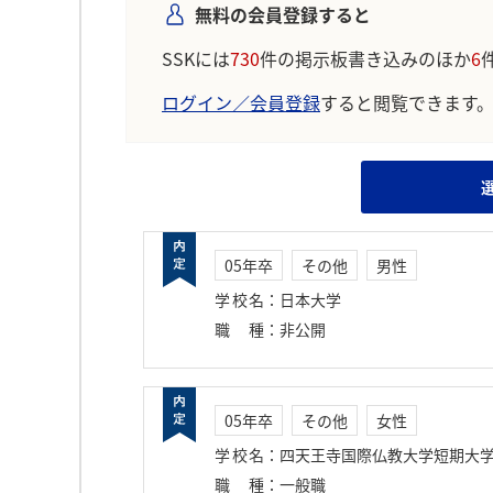
無料の会員登録すると
SSKには
730
件の掲示板書き込みのほか
6
ログイン／会員登録
すると閲覧できます
05年卒
その他
男性
学校名
：
日本大学
職種
：
非公開
05年卒
その他
女性
学校名
：
四天王寺国際仏教大学短期大
職種
：
一般職