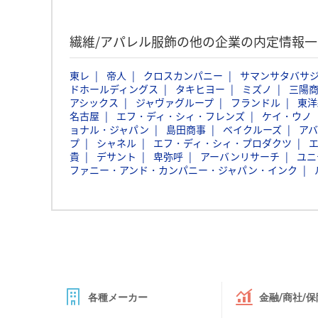
繊維/アパレル服飾の他の企業の内定情報
東レ
帝人
クロスカンパニー
サマンサタバサ
ドホールディングス
タキヒヨー
ミズノ
三陽
アシックス
ジャヴァグループ
フランドル
東洋
名古屋
エフ・ディ・シィ・フレンズ
ケイ・ウノ
ョナル・ジャパン
島田商事
ベイクルーズ
ア
プ
シャネル
エフ・ディ・シィ・プロダクツ
貴
デサント
卑弥呼
アーバンリサーチ
ユニ
ファニー・アンド・カンパニー・ジャパン・インク
各種メーカー
金融/商社/保