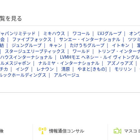
一覧を見る
ジャパンリミテッド
ミキハウス
ワコール
LVJグループ
オン
商会
ファイブフォックス
サンエー・インターナショナル
ツツ
紡
ジュングループ
キャン
たけうちグループ
イトキン
スタージュエリーブティックス
ワールド
トリンプ・インター
バハウスインターナショナル
LVMHモエ ヘネシー・ルイ ヴィトングル
エルメスジャポン
ナルミヤ・インターナショナル
アズノゥアズ
チカ
イング
レナウン
清原
やまと[きもの]
モリリン
ルックホールディングス
アルページュ
険
情報通信コンサル
マスコ