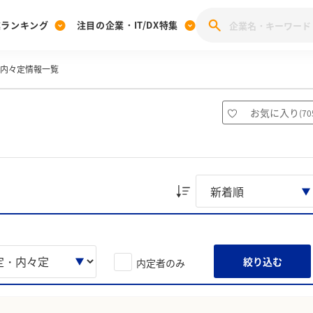
業ランキング
注目の企業・IT/DX特集
・内々定情報一覧
注目の企業特集
みんなのIT業界新卒就職人気企業ランキング
みんな
[27卒] 本選考体験記投稿キャンペーン
28卒 注目企業特集
27卒 注目企業特集
みんなのDX企業就職ブランド調査
お気に入り
(
70
注目のIT・DX企業特集
28卒 IT・DX企業特集
27卒 IT・DX企業特集
28卒
みんなのIT業界新卒就職人気企業ランキング
みんな
企業研究
絞り込む
内定者のみ