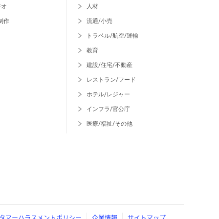
ジオ
人材
制作
流通/小売
トラベル/航空/運輸
教育
建設/住宅/不動産
レストラン/フード
ホテル/レジャー
インフラ/官公庁
医療/福祉/その他
タマーハラスメントポリシー
企業情報
サイトマップ