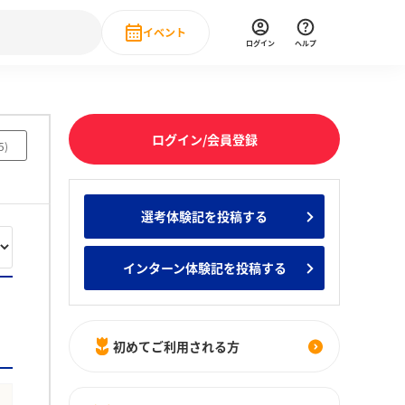
イベント
ログイン
ヘルプ
Event
の新卒就職人気企業ランキング
みんなのインターン人気企業ランキン
直近のイベント一覧
ログイン/会員登録
5
)
もっと見る
 IT・DX現場社員インタビュー
選考体験記を投稿する
の新卒就職人気企業ランキング
みんなのインターン人気企業ランキン
インターン体験記を投稿する
初めてご利用される方