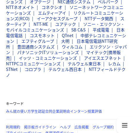
ションズ
オプテージ
NEC通信システム
ベルパーク
NTTネオメイト
コネクシオ
ソニーネットワークコミュニ
ケーションズ
エムティーアイ
リクルートコミュニケーシ
ョンズ(RCO)
イーアクセスグループ
NTTデータ関西
ス
ターティア
NTT-ME
ユアテック
ソニー・エリクソン・
モバイルコミュニケーションズ
SB C&S
平成電電
日本
電信電話
コスモネット
QTnet
中部テレコミュニケーシ
ョン
エフティグループ
大明
日本電信電話NTT研究
所
豊田通商システムズ
ウィルコム
エリクソン・ジャパ
ン
パナソニックITソリューションズ
マイテック[携帯販
売]
イッツ・コミュニケーションズ
アイエスエフネット
NTTPCコミュニケーションズ
テルウェル東日本
レカム
STNet
コロプラ
テルウェル西日本
NTTフィールドテク
ノ
キーワード
みん就の使い方
学生認証
合同企業説明会
インターン
授業評価
利用規約
掲示板ガイドライン
ヘルプ
広告掲載
グループ規約