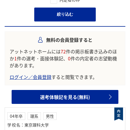
絞り込む
無料の会員登録すると
アットネットホームには
72
件の掲示板書き込みのほ
か
1
件の選考・面接体験記、
0
件の内定者の志望動機
があります。
ログイン／会員登録
すると閲覧できます。
選考体験記を見る(無料)
04年卒
理系
男性
学校名
：
東京理科大学