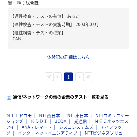
職種
：
総合職
【適性検査・テストの有無】
あった
【適性検査・テストの種類】
CAB
体験記の詳細はこちら
1
通信/ネットワークの他の企業のテスト一覧を見る
ＮＴＴドコモ
NTT西日本
NTT東日本
NTTコミュニケー
ションズ
ＫＤＤＩ
JCOM
光通信
ＮＥＣネッツエス
アイ
ANAテレマート
シスコシステムズ
アイフラッ
グ
インターネットイニシアティブ
NTTビジネスソリュー