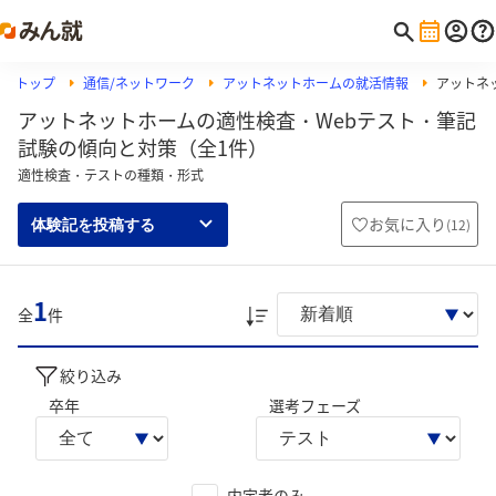
トップ
通信/ネットワーク
アットネットホームの就活情報
アットネッ
アットネットホームの適性検査・Webテスト・筆記
試験の傾向と対策（全1件）
適性検査・テストの種類・形式
お気に入り
(
12
)
体験記を投稿する
1
全
件
絞り込み
卒年
選考フェーズ
内定者のみ