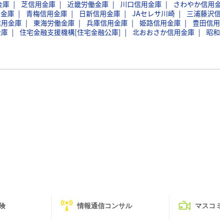
金庫
芝信用金庫
近畿労働金庫
川口信用金庫
さわやか信用
用金庫
青梅信用金庫
日新信用金庫
JAセレサ川崎
三浦藤沢
信用金庫
東海労働金庫
兵庫信用金庫
姫路信用金庫
豊田信用
金庫
住宅金融支援機構[住宅金融公庫]
北おおさか信用金庫
昭和
険
情報通信コンサル
マスコ