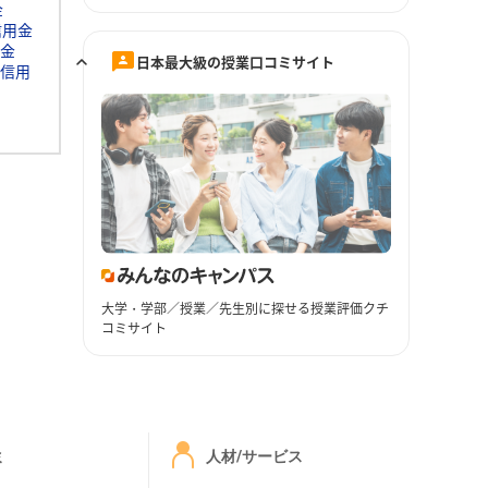
金
信用金
金
日本最大級の授業口コミサイト
信用
大学・学部／授業／先生別に探せる授業評価クチ
コミサイト
ミ
人材/サービス