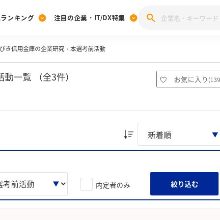
業ランキング
注目の企業・IT/DX特集
びき信用金庫の企業研究・本選考前活動
注目の企業特集
みんなのIT業界新卒就職人気企業ランキング
みんな
[27卒] 本選考体験記投稿キャンペーン
28卒 注目企業特集
27卒 注目企業特集
みんなのDX企業就職ブランド調査
動一覧 （全3件）
お気に入り
(
13
注目のIT・DX企業特集
28卒 IT・DX企業特集
27卒 IT・DX企業特集
28卒
みんなのIT業界新卒就職人気企業ランキング
みんな
企業研究
絞り込む
内定者のみ