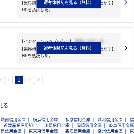
選考体験記を見る（無料）
【業界研究・企業研究はどんな風にしましたか？】
HPを熟読した。
【インターンシップの参加】
参加しなかった
選考体験記を見る（無料）
【業界研究・企業研究はどんな風にしましたか？】
HPを熟読した。
1
見る
城南信用金庫
横浜信用金庫
多摩信用金庫
城北信用金庫
信
近畿産業信用組合
川崎信用金庫
岡崎信用金庫
岐阜信用金庫
広島信用金庫
東京東信用金庫
碧海信用金庫
播州信用金庫
東