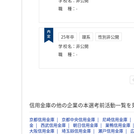
学校名
：
非公開
職種
：
-
25年卒
理系
性別非公開
学校名
：
非公開
職種
：
-
信用金庫の他の企業の本選考前活動一覧を
京都信用金庫
京都中央信用金庫
尼崎信用金庫
金
西武信用金庫
朝日信用金庫
巣鴨信用金庫
大阪信用金庫
埼玉縣信用金庫
瀬戸信用金庫