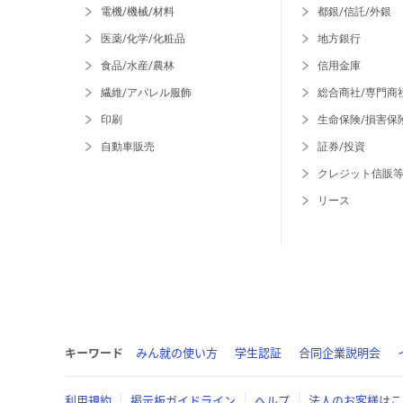
電機/機械/材料
都銀/信託/外銀
医薬/化学/化粧品
地方銀行
食品/水産/農林
信用金庫
繊維/アパレル服飾
総合商社/専門商
印刷
生命保険/損害保
自動車販売
証券/投資
クレジット信販
リース
キーワード
みん就の使い方
学生認証
合同企業説明会
利用規約
掲示板ガイドライン
ヘルプ
法人のお客様はこ