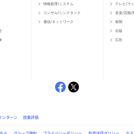
情報処理/システム
テレビ/ラ
コンサル/シンクタンク
音楽/芸能/
通信/ネットワーク
新聞
社
出版
険
広告
等
インターン
授業評価
ちら
グループ規約
プライバシーポリシー
外部送信ポリシー
カス