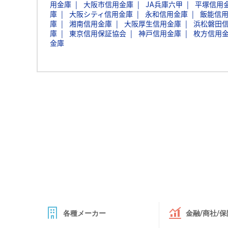
用金庫
大阪市信用金庫
JA兵庫六甲
平塚信用
庫
大阪シティ信用金庫
永和信用金庫
飯能信
庫
湘南信用金庫
大阪厚生信用金庫
浜松磐田
庫
東京信用保証協会
神戸信用金庫
枚方信用
金庫
各種メーカー
金融/商社/保