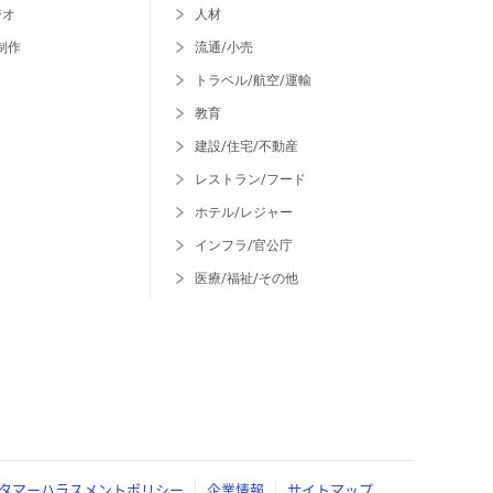
ジオ
人材
制作
流通/小売
トラベル/航空/運輸
教育
建設/住宅/不動産
レストラン/フード
ホテル/レジャー
インフラ/官公庁
医療/福祉/その他
タマーハラスメントポリシー
企業情報
サイトマップ