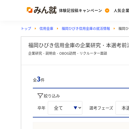
体験記投稿キャンペーン
人気企
トップ
信用金庫
福岡ひびき信用金庫の就活情報
福岡ひ
Post
Ranking
PickUp
投稿する
ランキングを見る
注目の企業特集
福岡ひびき信用金庫の企業研究・本選考前活
企業研究・説明会・OBOG訪問・リクルーター面談
Vote
投票する
3
全
件
動画で知ろう！業界・
絞り込み
卒年
選考フェーズ