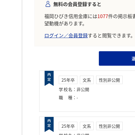
無料の会員登録すると
福岡ひびき信用金庫には
1077
件の掲示板
望動機があります。
ログイン／会員登録
すると閲覧できます
25年卒
文系
性別非公開
学校名
：
非公開
職種
：
-
25年卒
文系
性別非公開