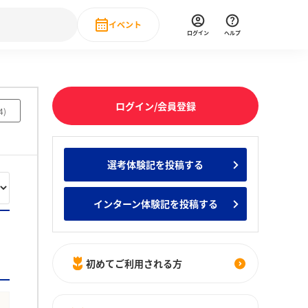
イベント
ログイン
ヘルプ
Event
の新卒就職人気企業ランキング
みんなのインターン人気企業ランキン
直近のイベント一覧
ログイン/会員登録
4
)
もっと見る
 IT・DX現場社員インタビュー
選考体験記を投稿する
の新卒就職人気企業ランキング
みんなのインターン人気企業ランキン
インターン体験記を投稿する
初めてご利用される方