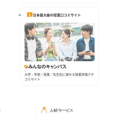
日本最大級の授業口コミサイト
大学・学部／授業／先生別に探せる授業評価クチ
コミサイト
ミ
人材/サービス