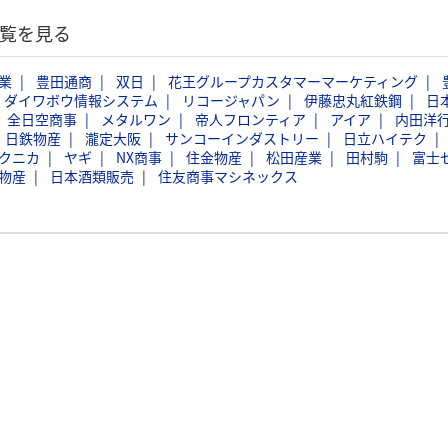
一覧を見る
業
豊田通商
双日
花王グループカスタマーマーケティング
ダイワボウ情報システム
リコージャパン
伊藤忠丸紅鉄鋼
日
全日空商事
メタルワン
帝人フロンティア
アイア
内田洋
日鉄物産
瀧定大阪
サンコーインダストリー
日立ハイテク
クニカ
ヤギ
NX商事
住金物産
松田産業
田村駒
富士
物産
日本酒類販売
住友商事マシネックス