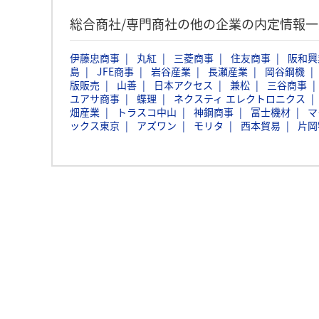
総合商社/専門商社の他の企業の内定情報
伊藤忠商事
丸紅
三菱商事
住友商事
阪和興
島
JFE商事
岩谷産業
長瀬産業
岡谷鋼機
版販売
山善
日本アクセス
兼松
三谷商事
ユアサ商事
蝶理
ネクスティ エレクトロニクス
畑産業
トラスコ中山
神鋼商事
冨士機材
マ
ックス東京
アズワン
モリタ
西本貿易
片岡