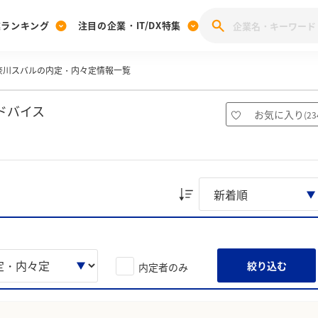
業ランキング
注目の企業・IT/DX特集
奈川スバルの内定・内々定情報一覧
注目の企業特集
みんなのIT業界新卒就職人気企業ランキング
みんな
[27卒] 本選考体験記投稿キャンペーン
28卒 注目企業特集
27卒 注目企業特集
みんなのDX企業就職ブランド調査
ドバイス
お気に入り
(
23
注目のIT・DX企業特集
28卒 IT・DX企業特集
27卒 IT・DX企業特集
28卒
みんなのIT業界新卒就職人気企業ランキング
みんな
企業研究
絞り込む
内定者のみ