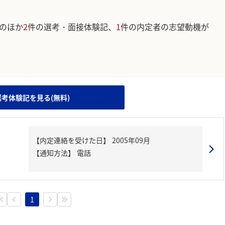
のほか
2
件の選考・面接体験記、
1
件の内定者の志望動機が
。
選考体験記を見る(無料)
【内定連絡を受けた日】
2005年09月
【通知方法】
電話
1