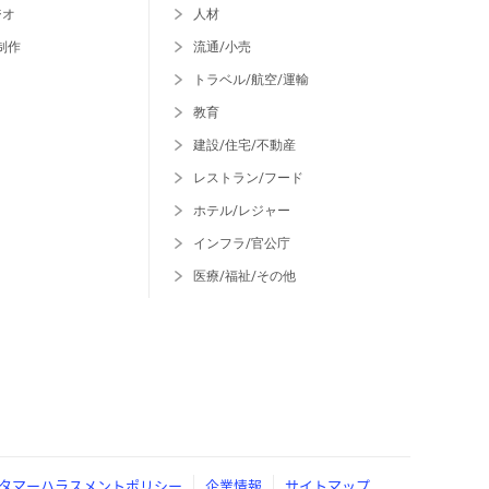
ジオ
人材
制作
流通/小売
トラベル/航空/運輸
教育
建設/住宅/不動産
レストラン/フード
ホテル/レジャー
インフラ/官公庁
医療/福祉/その他
タマーハラスメントポリシー
企業情報
サイトマップ