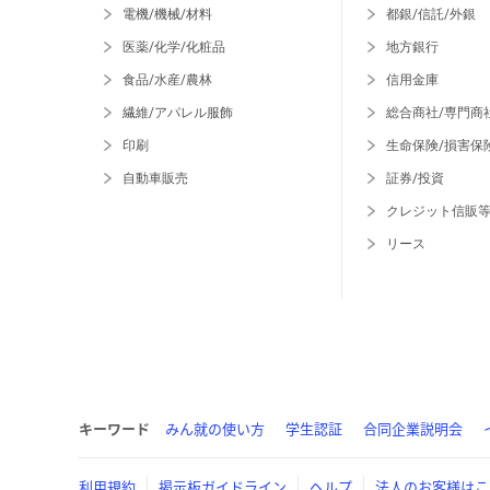
電機/機械/材料
都銀/信託/外銀
医薬/化学/化粧品
地方銀行
食品/水産/農林
信用金庫
繊維/アパレル服飾
総合商社/専門商
印刷
生命保険/損害保
自動車販売
証券/投資
クレジット信販
リース
キーワード
みん就の使い方
学生認証
合同企業説明会
利用規約
掲示板ガイドライン
ヘルプ
法人のお客様はこ