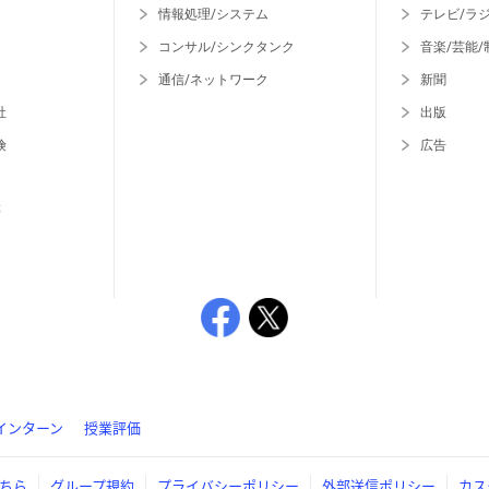
情報処理/システム
テレビ/ラ
コンサル/シンクタンク
音楽/芸能/
通信/ネットワーク
新聞
社
出版
険
広告
等
インターン
授業評価
ちら
グループ規約
プライバシーポリシー
外部送信ポリシー
カス