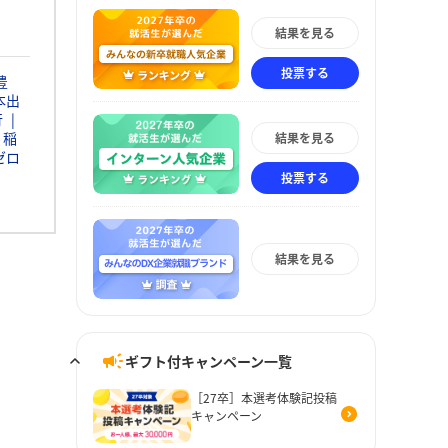
結果を見る
投票する
豊
本出
行
稲
結果を見る
ゼロ
投票する
結果を見る
ギフト付キャンペーン一覧
［27卒］本選考体験記投稿
キャンペーン