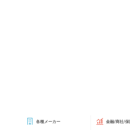
各種メーカー
金融/商社/保