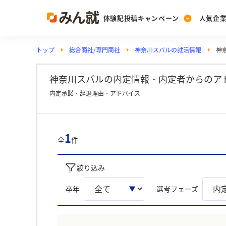
体験記投稿キャンペーン
人気企
トップ
総合商社/専門商社
神奈川スバルの就活情報
神
Post
Ranking
PickUp
投稿する
ランキングを見る
注目の企業特集
神奈川スバルの内定情報・内定者からのア
内定承諾・辞退理由・アドバイス
Vote
投票する
1
全
件
動画で知ろう！業界・
絞り込み
卒年
選考フェーズ