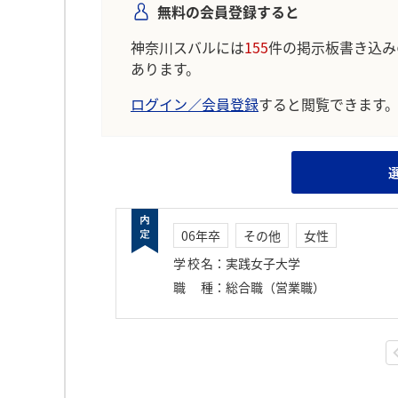
無料の会員登録すると
神奈川スバルには
155
件の掲示板書き込み
あります。
ログイン／会員登録
すると閲覧できます
06年卒
その他
女性
学校名
：
実践女子大学
職種
：
総合職（営業職）