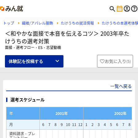
トップ
繊維/アパレル服飾
たけうちの就活情報
たけうちの本選考体
＜和やかな面接で本音を伝えるコツ＞ 2003年卒た
けうちの選考対策
面接・選考フロー・ES・志望動機
お気に入り
(
5
)
体験記を投稿する
一覧へ戻る
選考スケジュール
年
2001年
2002年
月
6
7
8
9
10
11
12
1
2
3
4
5
6
7
8
9
資料請求・プレ
エントリー