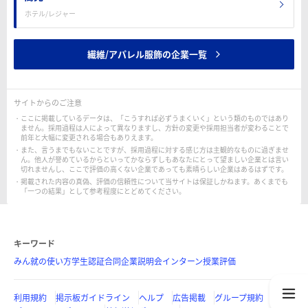
ホテル/レジャー
繊維/アパレル服飾の企業一覧
サイトからのご注意
ここに掲載しているデータは、「こうすれば必ずうまくいく」という類のものではあり
ません。採用過程は人によって異なりますし、方針の変更や採用担当者が変わることで
前年と大幅に変更される場合もありえます。
また、言うまでもないことですが、採用過程に対する感じ方は主観的なものに過ぎませ
ん。他人が誉めているからといってかならずしもあなたにとって望ましい企業とは言い
切れませんし、ここで評価の高くない企業であっても素晴らしい企業はあるはずです。
掲載された内容の真偽、評価の信頼性について当サイトは保証しかねます。あくまでも
「一つの結果」として参考程度にとどめてください。
キーワード
みん就の使い方
学生認証
合同企業説明会
インターン
授業評価
利用規約
掲示板ガイドライン
ヘルプ
広告掲載
グループ規約