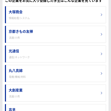
この企業をお気に入り登録した学生はこんな企業を見ています
大塚商会
情報処理/システム
京都きもの友禅
流通/小売
光通信
通信/ネットワーク
丸八真綿
電機/機械/材料
大創産業
流通/小売
高見