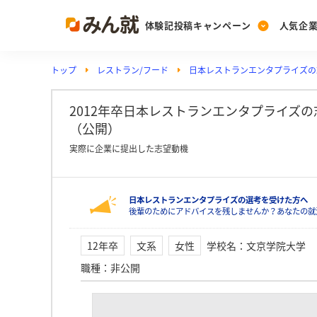
体験記投稿キャンペーン
人気企
トップ
レストラン/フード
日本レストランエンタプライズの
Post
Ranking
PickUp
投稿する
ランキングを見る
注目の企業特集
2012年卒日本レストランエンタプライズ
（公開）
実際に企業に提出した志望動機
Vote
投票する
日本レストランエンタプライズの選考を受けた方へ
動画で知ろう！業界・
後輩のためにアドバイスを残しませんか？あなたの就
12年卒
文系
女性
学校名
：
文京学院大学
職種
：
非公開