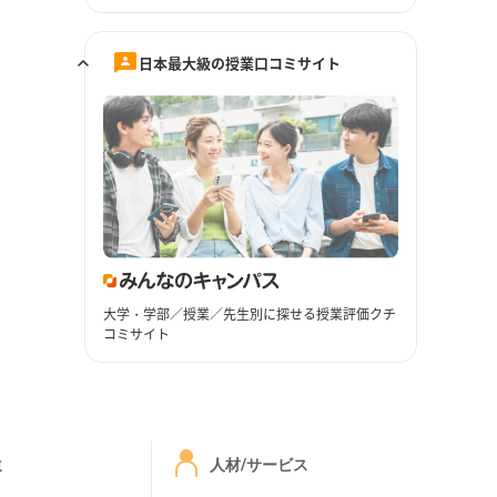
日本最大級の授業口コミサイト
大学・学部／授業／先生別に探せる授業評価クチ
コミサイト
ミ
人材/サービス