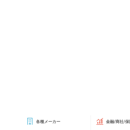
各種メーカー
金融/商社/保