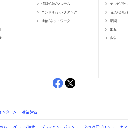
情報処理/システム
テレビ/ラ
コンサル/シンクタンク
音楽/芸能/
通信/ネットワーク
新聞
社
出版
険
広告
等
インターン
授業評価
ちら
グループ規約
プライバシーポリシー
外部送信ポリシー
カス