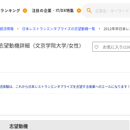
業ランキング
注目の企業・IT/DX特集
就活情報
日本レストランエンタプライズの志望動機一覧
2012年卒日本
注目の企業特集
みんなのIT業界新卒就職人気企業ランキング
みんな
[27卒] 本選考体験記投稿キャンペーン
28卒 注目企業特集
27卒 注目企業特集
みんなのDX企業就職ブランド調査
の志望動機詳細（文京学院大学/女性）
お気に入り
(
22
注目のIT・DX企業特集
28卒 IT・DX企業特集
27卒 IT・DX企業特集
28卒
みんなのIT業界新卒就職人気企業ランキング
みんな
企業研究
活体験は、これから日本レストランエンタプライズを志望する後輩へのエールになります
志望動機