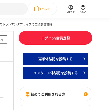
イベント
ログイン
ヘルプ
レストランエンタプライズの志望動機詳細
Event
の新卒就職人気企業ランキング
みんなのインターン人気企業ランキン
直近のイベント一覧
ログイン/会員登録
62
)
もっと見る
 IT・DX現場社員インタビュー
選考体験記を投稿する
の新卒就職人気企業ランキング
みんなのインターン人気企業ランキン
インターン体験記を投稿する
！
初めてご利用される方