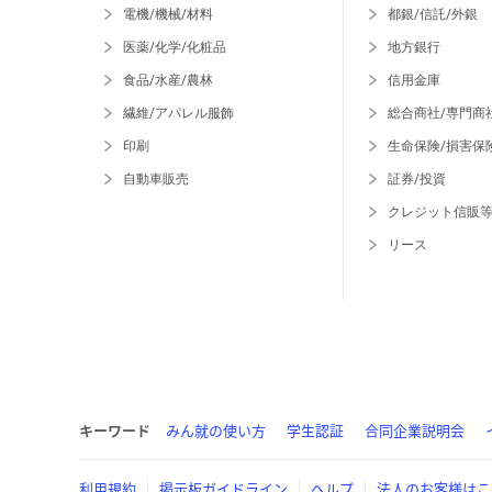
電機/機械/材料
都銀/信託/外銀
医薬/化学/化粧品
地方銀行
食品/水産/農林
信用金庫
繊維/アパレル服飾
総合商社/専門商
印刷
生命保険/損害保
自動車販売
証券/投資
クレジット信販
リース
キーワード
みん就の使い方
学生認証
合同企業説明会
利用規約
掲示板ガイドライン
ヘルプ
法人のお客様はこ