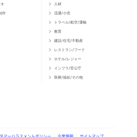
ジオ
人材
制作
流通/小売
トラベル/航空/運輸
教育
建設/住宅/不動産
レストラン/フード
ホテル/レジャー
インフラ/官公庁
医療/福祉/その他
タマーハラスメントポリシー
企業情報
サイトマップ