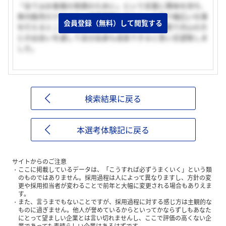
「全てはお客様の笑顔のために」という言葉に興味を持ち、
車内販売だけではなく車掌業務も行うという事で幅広い仕事
会員登録（無料）して閲覧する
を行えるところ。そして、車内という特別な空間で沢山の方
との出会いを通して自分自身も成長できると思い志望致しま
した。
検索結果に戻る
本選考体験記に戻る
サイトからのご注意
ここに掲載しているデータは、「こうすれば必ずうまくいく」という類
のものではありません。採用過程は人によって異なりますし、方針の変
更や採用担当者が変わることで前年と大幅に変更される場合もありえま
す。
また、言うまでもないことですが、採用過程に対する感じ方は主観的な
ものに過ぎません。他人が誉めているからといってかならずしもあなた
にとって望ましい企業とは言い切れませんし、ここで評価の高くない企