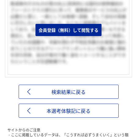
鉄道車内そのものの質の向上(具体的には国内の新幹線初の
ファーストクラス導引)に伴って、乗務員のサービスの向上が
必要だと感じ、一員としてお客様へ貢献、そして会社の発展
に尽力したいと思いました。もともと接客業のアルバイトを
しており、自分の行動一つでその空間を良くも悪くもできる
会員登録（無料）して閲覧する
責任と、喜んでいただいたときの充実感を身をもって体感し
ていたため国籍や、年齢を問わず不特定多数のお客様と触れ
合うことのできるグリーンアテンダントという職に強い興味
を持ち将来、自分が車内で働く姿をイメージすることができ
たということが志望動機です。
検索結果に戻る
本選考体験記に戻る
サイトからのご注意
ここに掲載しているデータは、「こうすれば必ずうまくいく」という類