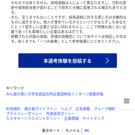
のものではありません。採用過程は人によって異なりますし、方針の変
更や採用担当者が変わることで前年と大幅に変更される場合もありえま
す。
また、言うまでもないことですが、採用過程に対する感じ方は主観的な
ものに過ぎません。他人が誉めているからといってかならずしもあなた
にとって望ましい企業とは言い切れませんし、ここで評価の高くない企
業であっても素晴らしい企業はあるはずです。
掲載された内容の真偽、評価の信頼性について当サイトは保証しかねま
す。あくまでも「一つの結果」として参考程度にとどめてください。
本選考体験を投稿する
キーワード
みん就の使い方
学生認証
合同企業説明会
インターン
授業評価
利用規約
掲示板ガイドライン
ヘルプ
広告掲載
グループ規約
プライバシーポリシー
外部送信ポリシー
カスタマーハラスメントポリシー
企業情報
サイトマップ
表示モード
モバイル
PC