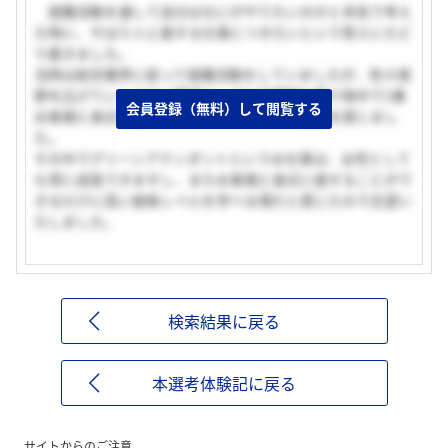
就職活動を通して自分はなにがやりたいのかと本気で考え
た時に、やはり人と接する仕事につきたいという答えにたど
り着きました。
当時は航空業界に絞って就職活動をしていましたが、色々視
野を広げていくうちに電車という公共機関の乗り物中で1番
会員登録（無料）して閲覧する
お客様と身近に接することができることに魅力を感じまし
た。
その中でグリーンアテンダントというお仕事は、女性として
も常に成長できますし、またお客様と身近に接することがで
きるだけに高い接客レベルを学べる場だと感じたので志望い
たしました。
検索結果に戻る
本選考体験記に戻る
サイトからのご注意