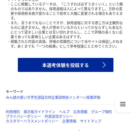
ここに掲載しているデータは、「こうすれば必ずうまくいく」という類
のものではありません。採用過程は人によって異なりますし、方針の変
更や採用担当者が変わることで前年と大幅に変更される場合もありえま
す。
また、言うまでもないことですが、採用過程に対する感じ方は主観的な
ものに過ぎません。他人が誉めているからといってかならずしもあなた
にとって望ましい企業とは言い切れませんし、ここで評価の高くない企
業であっても素晴らしい企業はあるはずです。
掲載された内容の真偽、評価の信頼性について当サイトは保証しかねま
す。あくまでも「一つの結果」として参考程度にとどめてください。
本選考体験を投稿する
キーワード
みん就の使い方
学生認証
合同企業説明会
インターン
授業評価
利用規約
掲示板ガイドライン
ヘルプ
広告掲載
グループ規約
プライバシーポリシー
外部送信ポリシー
カスタマーハラスメントポリシー
企業情報
サイトマップ