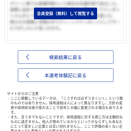
グリーン車でも普通列車という身近な交通手段であること。
実際に初めてグリーン車を利用したら、グリーンアテンダン
会員登録（無料）して閲覧する
トさんがとても親切に対応してくださって魅力を感じた。
限られた時間と空間の中でグリーンアテンダントとしてサー
ビスがしたいと思ったから。
検索結果に戻る
本選考体験記に戻る
サイトからのご注意
ここに掲載しているデータは、「こうすれば必ずうまくいく」という類
のものではありません。採用過程は人によって異なりますし、方針の変
更や採用担当者が変わることで前年と大幅に変更される場合もありえま
す。
また、言うまでもないことですが、採用過程に対する感じ方は主観的な
ものに過ぎません。他人が誉めているからといってかならずしもあなた
にとって望ましい企業とは言い切れませんし、ここで評価の高くない企