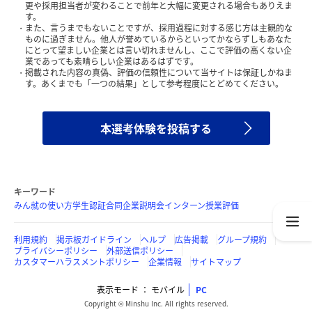
更や採用担当者が変わることで前年と大幅に変更される場合もありえま
す。
また、言うまでもないことですが、採用過程に対する感じ方は主観的な
ものに過ぎません。他人が誉めているからといってかならずしもあなた
にとって望ましい企業とは言い切れませんし、ここで評価の高くない企
業であっても素晴らしい企業はあるはずです。
掲載された内容の真偽、評価の信頼性について当サイトは保証しかねま
す。あくまでも「一つの結果」として参考程度にとどめてください。
本選考体験を投稿する
キーワード
みん就の使い方
学生認証
合同企業説明会
インターン
授業評価
利用規約
掲示板ガイドライン
ヘルプ
広告掲載
グループ規約
プライバシーポリシー
外部送信ポリシー
カスタマーハラスメントポリシー
企業情報
サイトマップ
表示モード
モバイル
PC
Copyright © Minshu Inc. All rights reserved.