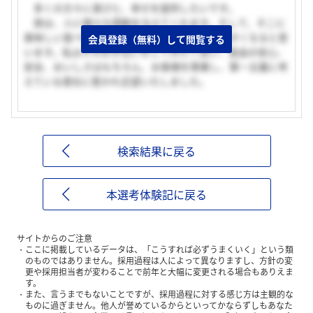
多くの方々に喜びと、幸せを提供したいです。
旅は、人に様々な感動を与えてくれます。そして、そこに
美味しい食べ物があれば、もっとその感動は大きくなると思
会員登録（無料）して閲覧する
います。私はそのお手伝いをしてみたく思い、食品の安心、
安全、おいしさはもちろん、お客様を尊重し、第一主義に考
えている貴社に惹かれ志望いたしました。
検索結果に戻る
本選考体験記に戻る
サイトからのご注意
ここに掲載しているデータは、「こうすれば必ずうまくいく」という類
のものではありません。採用過程は人によって異なりますし、方針の変
更や採用担当者が変わることで前年と大幅に変更される場合もありえま
す。
また、言うまでもないことですが、採用過程に対する感じ方は主観的な
ものに過ぎません。他人が誉めているからといってかならずしもあなた