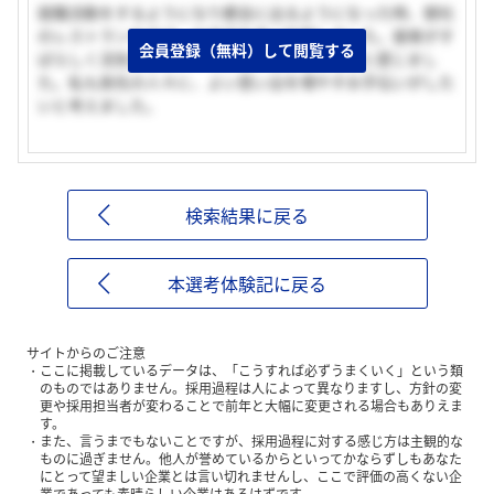
就職活動をするようになり都会に出るようになった時、御社
のレストランやそば、お弁当を良く利用しました。接客がす
会員登録（無料）して閲覧する
ばらしく活気があり、やりがいがありそうだなと感じまし
た。私も旅先の人々に、よい思い出を増やすお手伝いがした
いと考えました。
検索結果に戻る
本選考体験記に戻る
サイトからのご注意
ここに掲載しているデータは、「こうすれば必ずうまくいく」という類
のものではありません。採用過程は人によって異なりますし、方針の変
更や採用担当者が変わることで前年と大幅に変更される場合もありえま
す。
また、言うまでもないことですが、採用過程に対する感じ方は主観的な
ものに過ぎません。他人が誉めているからといってかならずしもあなた
にとって望ましい企業とは言い切れませんし、ここで評価の高くない企