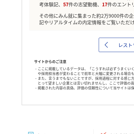
考体験記、
57
件の志望動機、
17
件のエント
その他にみん就に集まった約2万9000件の
記やリアルタイムの内定情報をご覧いただ
レスト
サイトからのご注意
ここに掲載しているデータは、「こうすれば必ずうまくい
や採用担当者が変わることで前年と大幅に変更される場合
また、言うまでもないことですが、採用過程に対する感じ
とって望ましい企業とは言い切れませんし、ここで評価の高
掲載された内容の真偽、評価の信頼性について当サイトは