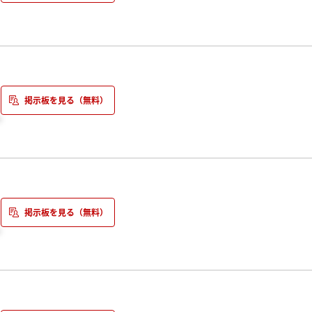
特に最近いろんなお店が駅にあっていいなぁと思います。
企業だったと思うのですが、結構説明会参加者いるみたいですね。
と思っていましたがそうでもないみたいですね。
。
の後個人質問の時間になっていましたが、学生がたくさんいたので、
Eのビジョンと事業内容、選考についての話をしましたが、入社後の
です。
ね。私は中でも給食事業にとても興味があります(＾＾)
。
歴史もあり事業も幅広く魅力的だと思いますが、説明会どうでした