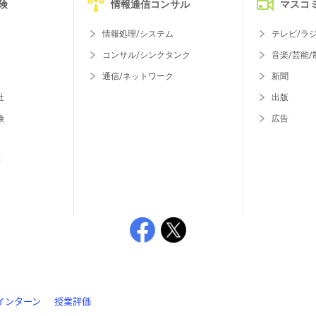
険
情報通信コンサル
マスコ
情報処理/システム
テレビ/ラ
コンサル/シンクタンク
音楽/芸能/
通信/ネットワーク
新聞
社
出版
険
広告
等
インターン
授業評価