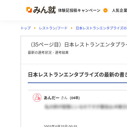
体験記投稿キャンペーン
人気企
トップ
レストラン/フード
日本レストランエンタプライズの
Post
Ranking
PickUp
投稿する
ランキングを見る
注目の企業特集
（35ページ目）日本レストランエンタプラ
最新の選考状況・選考結果
Vote
日本レストランエンタプライズの最新の書
投票する
動画で知ろう！業界・
あんだー
さん
(04卒)
私の姉が経理にいるのですが重役はJR東
2003年4月25日 00:35