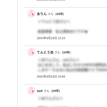
ありん
さん
(04卒)
＞てんとう虫さんへ
給食事業 私も興味ありです★
事業領域広いですし、JRグループという
2003年4月24日 23:10
ぁ 私も穴場だと思ってた・・・
説明会は、何も持っていかなくて大丈夫ですよ
エントリーシートとかも別にないです。
てんとう虫
さん
(04卒)
＞ありんさん、sunさんへ
!!!早くウェブエントリーしなきゃだわ～
はじめまして。私はこれからNERの説明
します！ちなみに私は日経就職ナビでNER
2003年4月24日 19:06
イキナリ質問で申し訳ないのですが、説明
sun
さん
(04卒)
＞ありんさんへ