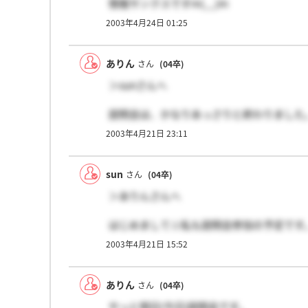
情報サンクスですm(__)m
2003年4月24日 01:25
私は駅構内の飲食事業に魅力を感じます。
リクナビ等の情報サイトに掲載していない
ありん
さん
(04卒)
＞sunさんへ
大手の外食チェーンと違い、結構「穴」だ
説明会は、かなりあっさりと終わりました
2時間のところ1時間半で終了でした。そ
2003年4月21日 23:11
あきらめて帰ってきてしまいました。NR
研修などの話が聞けなかったのが少々残念
sun
さん
(04卒)
NREは、事業領域が広いのが魅力的ですよ
＞ありんさんへ
はじめまして☆私も説明会参加の予定です
JR東日本系列の外食企業の中でも、一番
2003年4月21日 15:52
か？
ありん
さん
(04卒)
やっと明日(今日)説明会です。