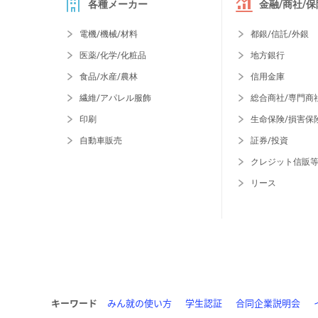
各種メーカー
金融/商社/保
電機/機械/材料
都銀/信託/外銀
医薬/化学/化粧品
地方銀行
食品/水産/農林
信用金庫
繊維/アパレル服飾
総合商社/専門商
印刷
生命保険/損害保
自動車販売
証券/投資
クレジット信販
リース
キーワード
みん就の使い方
学生認証
合同企業説明会