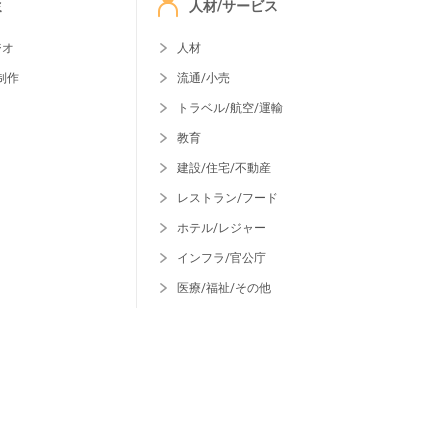
ミ
人材/サービス
ジオ
人材
制作
流通/小売
トラベル/航空/運輸
教育
建設/住宅/不動産
レストラン/フード
ホテル/レジャー
インフラ/官公庁
医療/福祉/その他