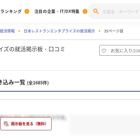
業ランキング
注目の企業・IT/DX特集
就活情報
日本レストランエンタプライズの就活掲示
35ページ目
注目の企業特集
みんなのIT業界新卒就職人気企業ランキング
みんな
[27卒] 本選考体験記投稿キャンペーン
28卒 注目企業特集
27卒 注目企業特集
みんなのDX企業就職ブランド調査
イズの就活掲示板・口コミ
お気に入り
(
22
注目のIT・DX企業特集
28卒 IT・DX企業特集
27卒 IT・DX企業特集
28卒
みんなのIT業界新卒就職人気企業ランキング
みんな
き込み一覧
(全1685件)
企業研究
日本からきた人ばかりだそうです。