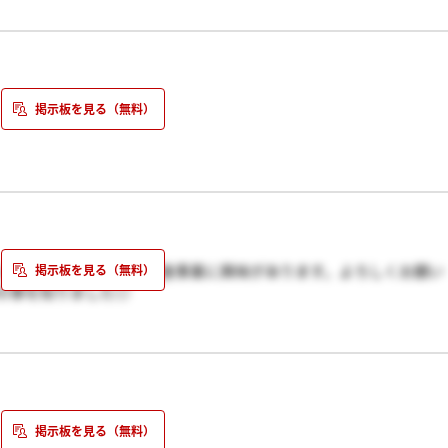
のも出店面でかなりの強みですよね!そっか～日経ナビにでてたのか
(^-^)
会に参加するのですが、給食事業に興味があります。よろしくお願い
の事を知りました◎
会当日はは筆記用具だけで良かったでしょうか？？