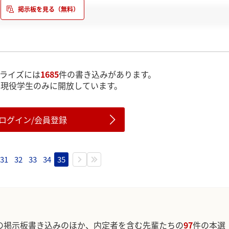
ライズには
1685
件の書き込みがあります。
は現役学生のみに開放しています。
ログイン/会員登録
31
32
33
34
35
の掲示板書き込みのほか、内定者を含む先輩たちの
97
件の本選