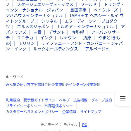
ノ
スタージュエリーブティックス
ワールド
トリンプ・
インターナショナル・ジャパン
島田商事
ベイクルーズ
アバハウスインターナショナル
LVMHモエ ヘネシー・ルイ ヴ
ィトングループ
シャネル
エフ・ディ・シィ・プロダク
ツ
エルメスジャポン
ナルミヤ・インターナショナル
ア
ズノゥアズ
三貴
デサント
卑弥呼
アーバンリサー
チ
ユニチカ
イング
レナウン
清原
やまと[きも
の]
モリリン
ティファニー・アンド・カンパニー・ジャパ
ン・インク
ルックホールディングス
アルページュ
キーワード
みん就の使い方
学生認証
合同企業説明会
インターン
授業評価
利用規約
掲示板ガイドライン
ヘルプ
広告掲載
グループ規約
プライバシーポリシー
外部送信ポリシー
カスタマーハラスメントポリシー
企業情報
サイトマップ
表示モード
モバイル
PC