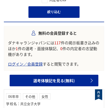
絞り込む
無料の会員登録すると
ダナキャランジャパンには
117
件の掲示板書き込みの
ほか
1
件の選考・面接体験記、
0
件の内定者の志望動
機があります。
ログイン／会員登録
すると閲覧できます。
選考体験記を見る(無料)
06年卒
その他
女性
学校名
：
共立女子大学