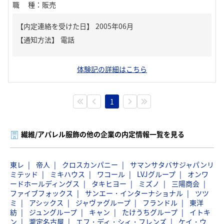
職種
：
販売
【内定連絡を受けた日】
2005年06月
【通知方法】
電話
体験記の詳細はこちら
1
繊維/アパレル服飾の他の企業の内定情報一覧を見る
東レ
帝人
クロスカンパニー
サマンサタバサジャパンリ
ミテッド
ミキハウス
ワコール
LVJグループ
オンワ
ードホールディングス
タキヒヨー
ミズノ
三陽商会
ファイブフォックス
サンエー・インターナショナル
ツツ
ミ
アシックス
ジャヴァグループ
フランドル
東洋
紡
ジュングループ
キャン
たけうちグループ
イトキ
ン
瀧定名古屋
エフ・ディ・シィ・フレンズ
ケイ・ウ