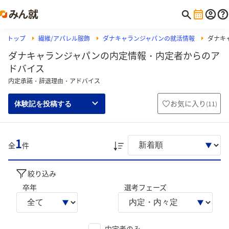
トップ
繊維/アパレル服飾
ダナキャランジャパンの就活情報
ダナキ
ダナキャランジャパンの内定情報・内定者からのア
ドバイス
内定承諾・辞退理由・アドバイス
お気に入り
(
11
)
体験記を投稿する
1
全
件
絞り込み
卒年
選考フェーズ
内定者のみ