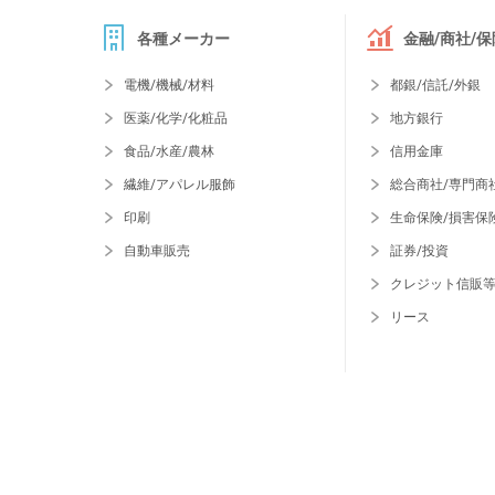
各種メーカー
金融/商社/保
電機/機械/材料
都銀/信託/外銀
医薬/化学/化粧品
地方銀行
食品/水産/農林
信用金庫
繊維/アパレル服飾
総合商社/専門商
印刷
生命保険/損害保
自動車販売
証券/投資
クレジット信販
リース