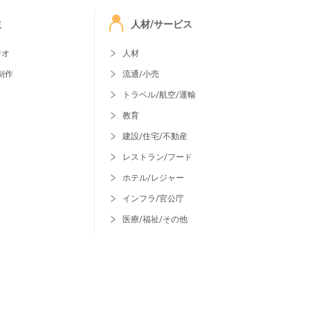
ミ
人材/サービス
ジオ
人材
制作
流通/小売
トラベル/航空/運輸
教育
建設/住宅/不動産
レストラン/フード
ホテル/レジャー
インフラ/官公庁
医療/福祉/その他