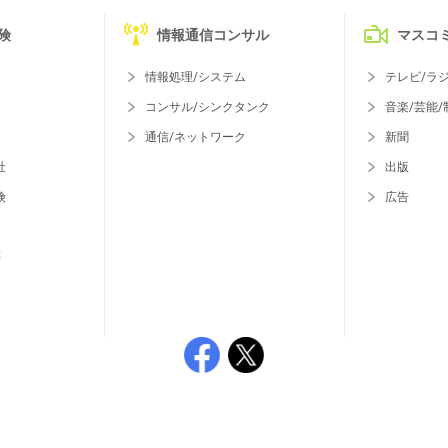
険
情報通信コンサル
マスコ
情報処理/システム
テレビ/ラ
コンサル/シンクタンク
音楽/芸能/
通信/ネットワーク
新聞
社
出版
険
広告
等