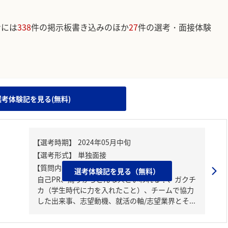
ンには
338
件の掲示板書き込みのほか
27
件の選考・面接体験
。
。
選考体験記を見る(無料)
【質問内容・課題】
選考体験記を見る（無料）
自己PR、周りからどんな人といわれる？、ガクチ
カ（学生時代に力を入れたこと）、チームで協力
した出来事、志望動機、就活の軸/志望業界とそ...