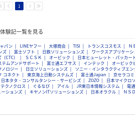
1
選考体験記一覧を見る
ジャパン
LINEヤフー
大塚商会
TISI
トランスコスモス
Ｎ
ンズ
富士ソフト
日鉄ソリューションズ
ワークスアプリケーシ
（CTC）
ＳＣＳＫ
オービック
日本ヒューレット・パッカー
ステムアンドサポート
富士通エフサス
インテック
オービック
クノロジー
日立ソリューションズ
ソニー・インタラクティブエン
ク コネクト
東京海上日動システムズ
富士通Japan
京セラコミ
日本タタ・コンサルタンシー・サービシズ
ZOZO
日本マイクロ
フテクノクロス
ぐるなび
アイル
JR東日本情報システム
電
ューションズ
キヤノンITソリューションズ
日本オラクル
ＮＳ