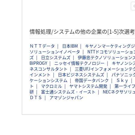
情報処理/システムの他の企業の[1-5]次
ＮＴＴデータ
日本IBM
キヤノンマーケティング
ソリューションイノベータ
NTTドコモソリューショ
ズ
日立システムズ
伊藤忠テクノソリューションズ
BIPROGY
ニッセイ情報テクノロジー
キヤノンシ
ネスコンサルタント
三菱UFJインフォメーションテ
インメント
日本ビジネスシステムズ
パナソニッ
ケーションシステム
帝国データバンク
Ｓｋｙ
ト
マクロミル
ヤマトシステム開発
第一ライ
研
富士通システムズ・イースト
NECネクサソリ
ＤＴＳ
アマゾンジャパン