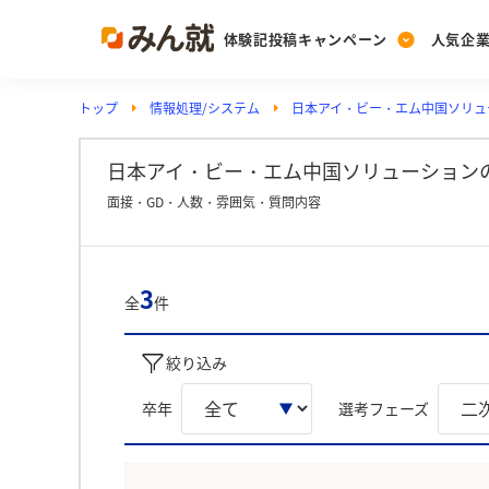
体験記投稿キャンペーン
人気企
トップ
情報処理/システム
日本アイ・ビー・エム中国ソリュ
Post
Ranking
PickUp
投稿する
ランキングを見る
注目の企業特集
日本アイ・ビー・エム中国ソリューション
面接・GD・人数・雰囲気・質問内容
Vote
投票する
3
全
件
動画で知ろう！業界・
絞り込み
卒年
選考フェーズ