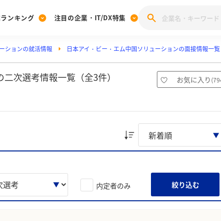
業ランキング
注目の企業・IT/DX特集
ーションの就活情報
日本アイ・ビー・エム中国ソリューションの面接情報一覧
注目の企業特集
みんなのIT業界新卒就職人気企業ランキング
みんな
[27卒] 本選考体験記投稿キャンペーン
28卒 注目企業特集
27卒 注目企業特集
みんなのDX企業就職ブランド調査
の二次選考情報一覧（全3件）
お気に入り
(
79
注目のIT・DX企業特集
28卒 IT・DX企業特集
27卒 IT・DX企業特集
28卒
みんなのIT業界新卒就職人気企業ランキング
みんな
企業研究
絞り込む
内定者のみ