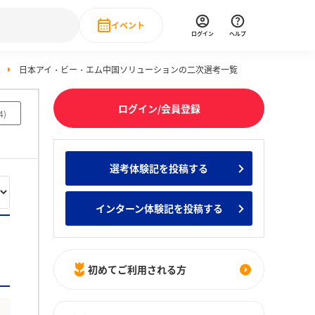
イベント
ログイン
ヘルプ
日本アイ・ビー・エム中国ソリューションの二次選考一覧
Event
の新卒就職人気企業ランキング
みんなのインターン人気企業ランキン
直近のイベント一覧
ログイン/会員登録
4
)
もっと見る
 IT・DX現場社員インタビュー
選考体験記を投稿する
の新卒就職人気企業ランキング
みんなのインターン人気企業ランキン
インターン体験記を投稿する
初めてご利用される方