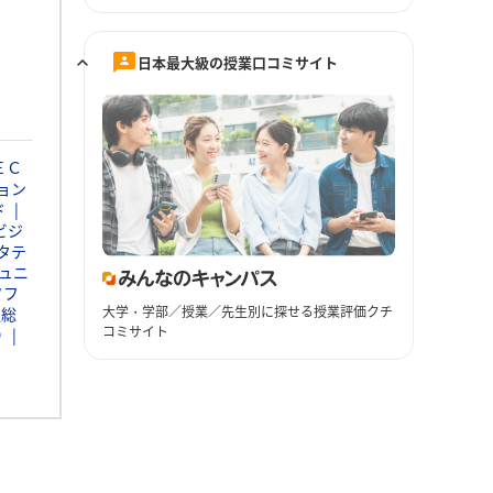
日本最大級の授業口コミサイト
ＥＣ
ョン
ド
ビジ
タテ
ュニ
ソフ
大学・学部／授業／先生別に探せる授業評価クチ
通総
コミサイト
Ｄ