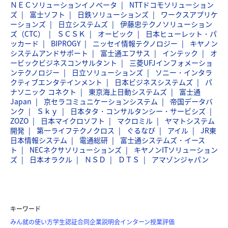
ＮＥＣソリューションイノベータ
NTTドコモソリューション
ズ
富士ソフト
日鉄ソリューションズ
ワークスアプリケ
ーションズ
日立システムズ
伊藤忠テクノソリューション
ズ（CTC）
ＳＣＳＫ
オービック
日本ヒューレット・パ
ッカード
BIPROGY
ニッセイ情報テクノロジー
キヤノン
システムアンドサポート
富士通エフサス
インテック
オ
ービックビジネスコンサルタント
三菱UFJインフォメーショ
ンテクノロジー
日立ソリューションズ
ソニー・インタラ
クティブエンタテインメント
日本ビジネスシステムズ
パ
ナソニック コネクト
東京海上日動システムズ
富士通
Japan
京セラコミュニケーションシステム
帝国データバ
ンク
Ｓｋｙ
日本タタ・コンサルタンシー・サービシズ
ZOZO
日本マイクロソフト
マクロミル
ヤマトシステム
開発
第一ライフテクノクロス
ぐるなび
アイル
JR東
日本情報システム
電通総研
富士通システムズ・イース
ト
NECネクサソリューションズ
キヤノンITソリューション
ズ
日本オラクル
ＮＳＤ
ＤＴＳ
アマゾンジャパン
キーワード
みん就の使い方
学生認証
合同企業説明会
インターン
授業評価