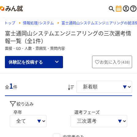
トップ
情報処理/システム
富士通岡山システムエンジニアリングの就活
富士通岡山システムエンジニアリングの三次選考情
報一覧（全1件）
面接・GD・人数・雰囲気・質問内容
お気に入り
(
438
)
体験記を投稿する
1
全
件
絞り込み
卒年
選考フェーズ
内定者のみ