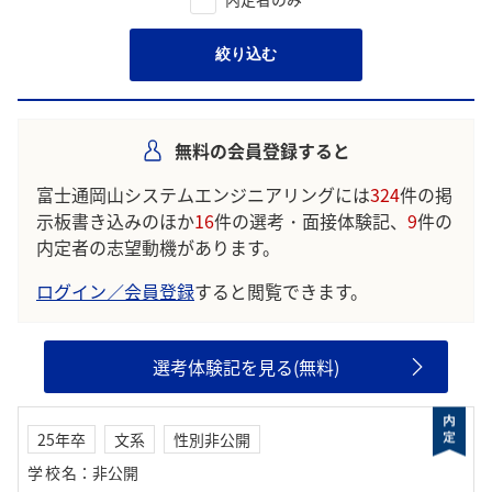
絞り込む
無料の会員登録すると
富士通岡山システムエンジニアリングには
324
件の掲
示板書き込みのほか
16
件の選考・面接体験記、
9
件の
内定者の志望動機があります。
ログイン／会員登録
すると閲覧できます。
選考体験記を見る(無料)
25年卒
文系
性別非公開
学校名
：
非公開