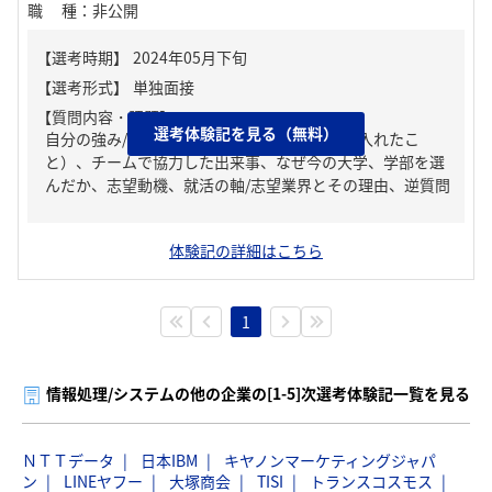
職種
：
非公開
【質問内容・課題】
選考体験記を見る（無料）
自分の強み/弱み、ガクチカ（学生時代に力を入れたこ
と）、チームで協力した出来事、なぜ今の大学、学部を選
んだか、志望動機、就活の軸/志望業界とその理由、逆質問
体験記の詳細はこちら
1
情報処理/システムの他の企業の[1-5]次選考体験記一覧を見る
ＮＴＴデータ
日本IBM
キヤノンマーケティングジャパ
ン
LINEヤフー
大塚商会
TISI
トランスコスモス