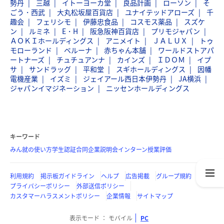
勢丹
三越
イトーヨーカ堂
良品計画
ローソン
そ
ごう・西武
大丸松坂屋百貨店
ユナイテッドアローズ
千
趣会
フェリシモ
伊藤忠食品
コスモス薬品
スズケ
ン
ルミネ
E・H
阪急阪神百貨店
プリモジャパン
ＡＯＫＩホールディングス
アニメイト
ＪＡＬＵＸ
トゥ
モローランド
ベルーナ
赤ちゃん本舗
ワールドストアパ
ートナーズ
チュチュアンナ
カインズ
ＩＤＯＭ
イプ
サ
サンドラッグ
平和堂
スギホールディングス
因幡
電機産業
イズミ
ジェイアール西日本伊勢丹
JA横浜
ジャパンイマジネーション
ニッセンホールディングス
キーワード
みん就の使い方
学生認証
合同企業説明会
インターン
授業評価
利用規約
掲示板ガイドライン
ヘルプ
広告掲載
グループ規約
プライバシーポリシー
外部送信ポリシー
カスタマーハラスメントポリシー
企業情報
サイトマップ
表示モード
モバイル
PC