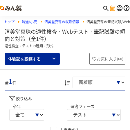
トップ
流通/小売
清美堂真珠の就活情報
清美堂真珠の筆記試験/Web
清美堂真珠の適性検査・Webテスト・筆記試験の傾
向と対策（全1件）
適性検査・テストの種類・形式
お気に入り
(
68
)
体験記を投稿する
1
全
件
絞り込み
卒年
選考フェーズ
内定者のみ