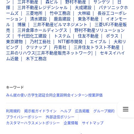
ン
三井不動産
森ビル
野村不動産
サンゲツ
日
揮
三井不動産レジデンシャル
大成建設
パナソニックホ
ームズ
三菱地所
竹中工務店
大林組
長谷工コーポレ
ーション
清水建設
鹿島建設
東急不動産
イオンモー
ル
博展
三井不動産ビルマネジメント
三菱UFJ不動産販
売
三井倉庫ホールディングス
野村不動産ソリューション
ズ
千代田化工建設
トステム
住友不動産
ポラス
東京建物
乃村工藝社
NTT都市開発
エイブル
大和リ
ビング
クリナップ
丹青社
三井住友トラスト不動産
三井のリハウス[三井不動産販売ネットワーク]
セキスイハイ
ム近畿
木下工務店
キーワード
みん就の使い方
学生認証
合同企業説明会
インターン
授業評価
利用規約
掲示板ガイドライン
ヘルプ
広告掲載
グループ規約
プライバシーポリシー
外部送信ポリシー
カスタマーハラスメントポリシー
企業情報
サイトマップ