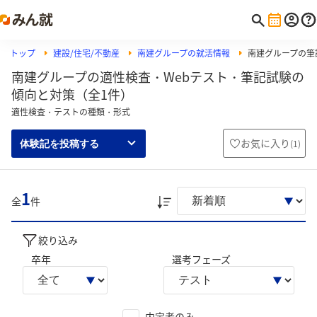
トップ
建設/住宅/不動産
南建グループの就活情報
南建グループの筆記
南建グループの適性検査・Webテスト・筆記試験の
傾向と対策（全1件）
適性検査・テストの種類・形式
お気に入り
(
1
)
体験記を投稿する
1
全
件
絞り込み
卒年
選考フェーズ
内定者のみ