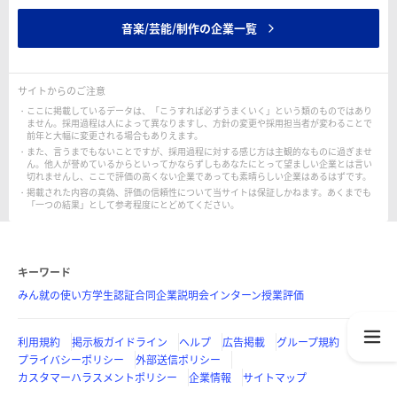
音楽/芸能/制作の企業一覧
サイトからのご注意
ここに掲載しているデータは、「こうすれば必ずうまくいく」という類のものではあり
ません。採用過程は人によって異なりますし、方針の変更や採用担当者が変わることで
前年と大幅に変更される場合もありえます。
また、言うまでもないことですが、採用過程に対する感じ方は主観的なものに過ぎませ
ん。他人が誉めているからといってかならずしもあなたにとって望ましい企業とは言い
切れませんし、ここで評価の高くない企業であっても素晴らしい企業はあるはずです。
掲載された内容の真偽、評価の信頼性について当サイトは保証しかねます。あくまでも
「一つの結果」として参考程度にとどめてください。
キーワード
みん就の使い方
学生認証
合同企業説明会
インターン
授業評価
利用規約
掲示板ガイドライン
ヘルプ
広告掲載
グループ規約
プライバシーポリシー
外部送信ポリシー
カスタマーハラスメントポリシー
企業情報
サイトマップ