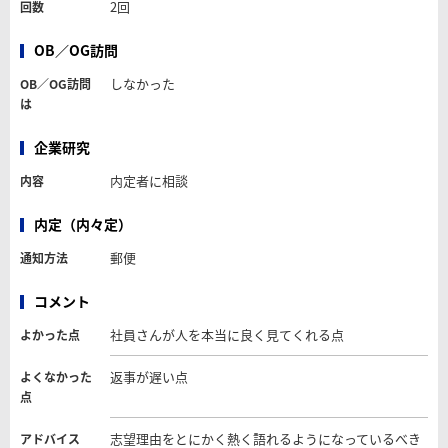
2回
回数
OB／OG訪問
しなかった
OB／OG訪問
は
企業研究
内定者に相談
内容
内定（内々定）
郵便
通知方法
コメント
社員さんが人を本当に良く見てくれる点
よかった点
返事が遅い点
よくなかった
点
志望理由をとにかく熱く語れるようになっているべき
アドバイス