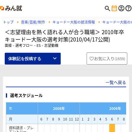
トップ
音楽/芸能/制作
キョードー大阪の就活情報
キョードー大阪の
＜志望理由を熱く語れる人が合う職場＞ 2010年卒
キョードー大阪の選考対策(2010/04/17公開)
面接・選考フロー・ES・志望動機
お気に入り
(
1659
)
体験記を投稿する
一覧へ戻る
選考スケジュール
年
2008年
2009年
月
6
7
8
9
10
11
12
1
2
3
4
5
6
7
8
9
資料請求・プレ
エントリー